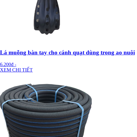
Lá muỗng bàn tay cho cánh quạt dùng trong ao nuôi
6.200đ
-
XEM CHI TIẾT