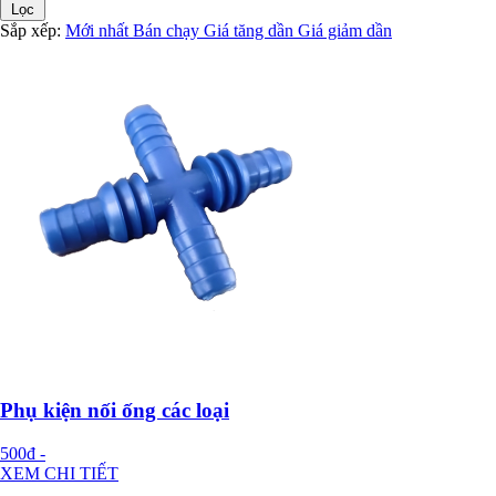
Lọc
Sắp xếp:
Mới nhất
Bán chạy
Giá tăng dần
Giá giảm dần
Phụ kiện nối ống các loại
500đ
-
XEM CHI TIẾT