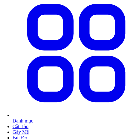
Danh mục
Cắt Tảo
Gây Mê
Bút Đo