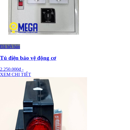
Đã hết bán
Tủ điện bảo vệ động cơ
2.250.000đ
-
XEM CHI TIẾT