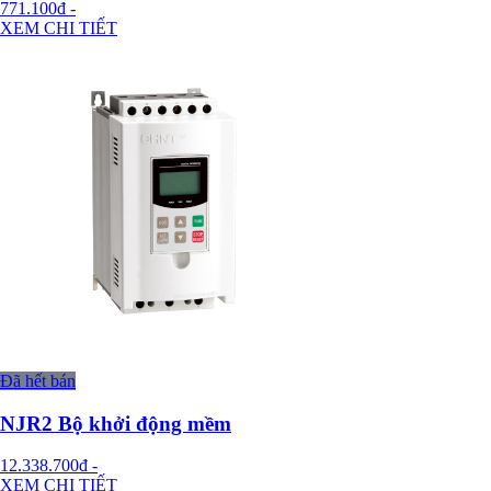
771.100đ
-
XEM CHI TIẾT
Đã hết bán
NJR2 Bộ khởi động mềm
12.338.700đ
-
XEM CHI TIẾT