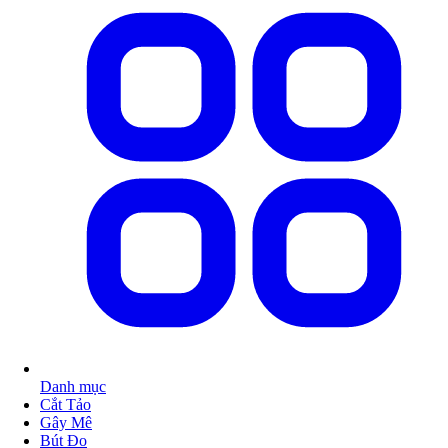
Danh mục
Cắt Tảo
Gây Mê
Bút Đo