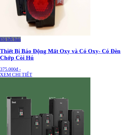
Đã hết bán
Thiết Bị Báo Động Mất Oxy và Có Oxy- Có Đèn
Chớp Còi Hú
375.000đ
-
XEM CHI TIẾT