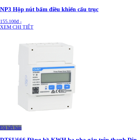
NP3 Hộp nút bấm điều khiển cẩu trục
155.100đ
-
XEM CHI TIẾT
Đã hết bán
DTSU666 Đồng hồ KWH ba pha gắn trên thanh Din