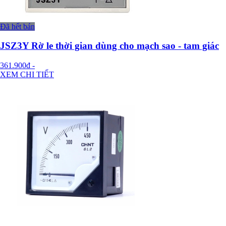
Đã hết bán
JSZ3Y Rờ le thời gian dùng cho mạch sao - tam giác
361.900đ
-
XEM CHI TIẾT