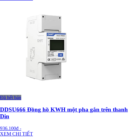
Đã hết bán
DDSU666 Đồng hồ KWH một pha gắn trên thanh
Din
936.100đ
-
XEM CHI TIẾT