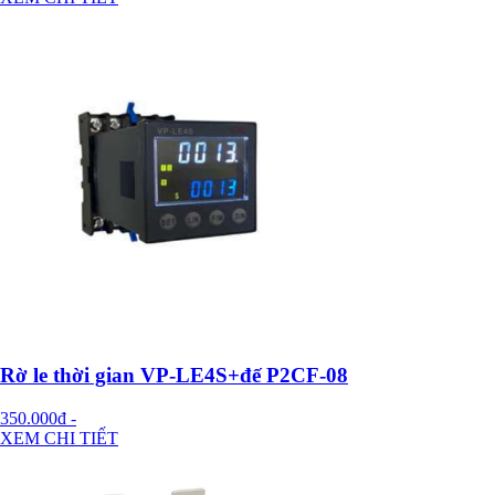
Rờ le thời gian VP-LE4S+đế P2CF-08
350.000đ
-
XEM CHI TIẾT