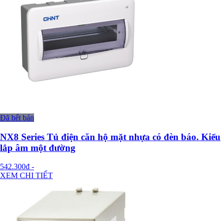
Đã hết bán
NX8 Series Tủ điện căn hộ mặt nhựa có đèn báo. Kiểu
lắp âm một đường
542.300đ
-
XEM CHI TIẾT