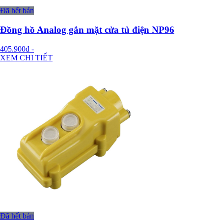
Đã hết bán
Đồng hồ Analog gắn mặt cửa tủ điện NP96
405.900đ
-
XEM CHI TIẾT
Đã hết bán