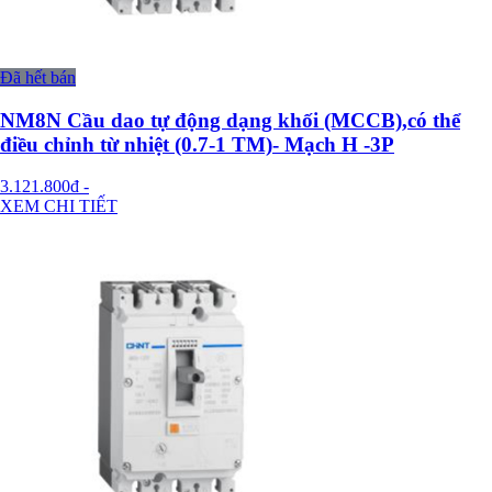
Đã hết bán
NM8N Cầu dao tự động dạng khối (MCCB),có thể
điều chỉnh từ nhiệt (0.7-1 TM)- Mạch H -3P
3.121.800đ
-
XEM CHI TIẾT