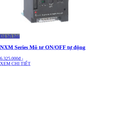
Đã hết bán
NXM Series Mô tơ ON/OFF tự động
6.325.000đ
-
XEM CHI TIẾT