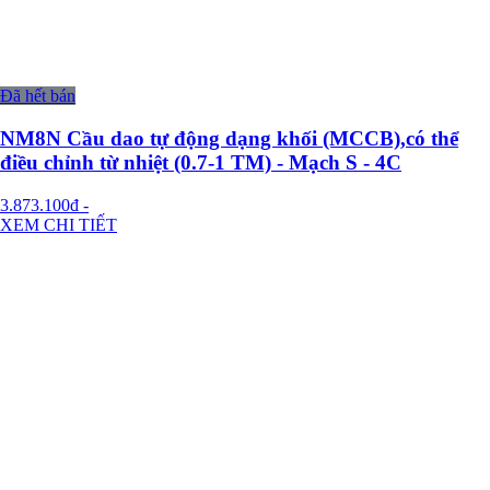
Đã hết bán
NM8N Cầu dao tự động dạng khối (MCCB),có thể
điều chỉnh từ nhiệt (0.7-1 TM) - Mạch S - 4C
3.873.100đ
-
XEM CHI TIẾT