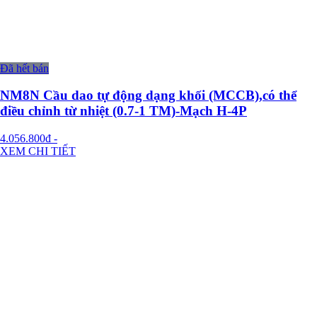
Đã hết bán
NM8N Cầu dao tự động dạng khối (MCCB),có thể
điều chỉnh từ nhiệt (0.7-1 TM)-Mạch H-4P
4.056.800đ
-
XEM CHI TIẾT