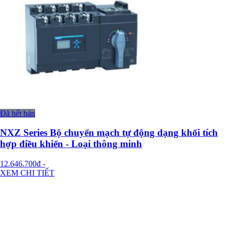
Đã hết bán
NXZ Series Bộ chuyển mạch tự động dạng khối tích
hợp điều khiển - Loại thông minh
12.646.700đ
-
XEM CHI TIẾT