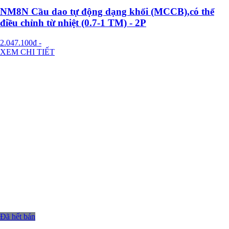
NM8N Cầu dao tự động dạng khối (MCCB),có thể
điều chỉnh từ nhiệt (0.7-1 TM) - 2P
2.047.100đ
-
XEM CHI TIẾT
Đã hết bán