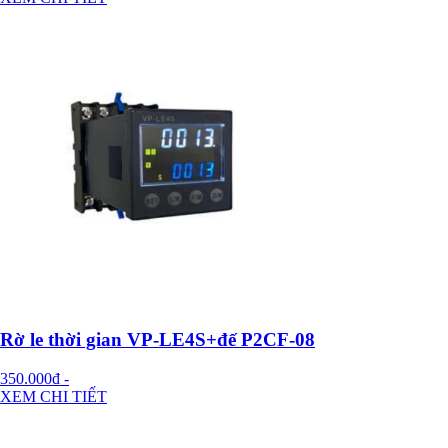
Rờ le thời gian VP-LE4S+đế P2CF-08
350.000đ
-
XEM CHI TIẾT