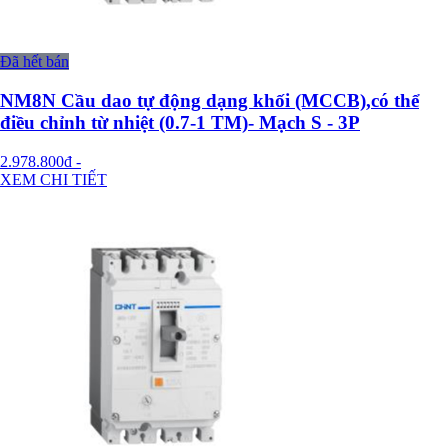
Đã hết bán
NM8N Cầu dao tự động dạng khối (MCCB),có thể
điều chỉnh từ nhiệt (0.7-1 TM)- Mạch S - 3P
2.978.800đ
-
XEM CHI TIẾT