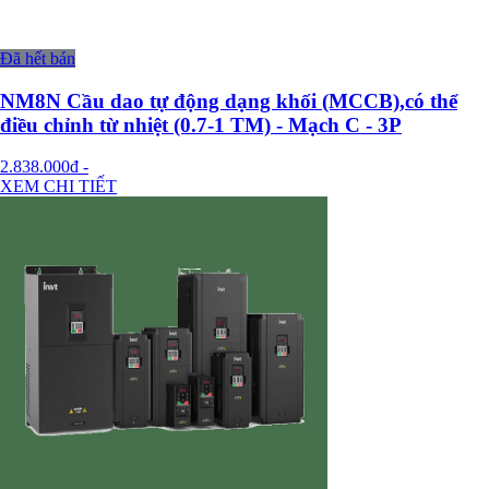
Đã hết bán
NM8N Cầu dao tự động dạng khối (MCCB),có thể
điều chỉnh từ nhiệt (0.7-1 TM) - Mạch C - 3P
2.838.000đ
-
XEM CHI TIẾT