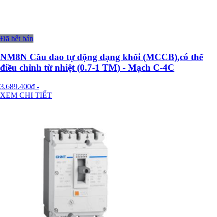
Đã hết bán
NM8N Cầu dao tự động dạng khối (MCCB),có thể
điều chỉnh từ nhiệt (0.7-1 TM) - Mạch C-4C
3.689.400đ
-
XEM CHI TIẾT