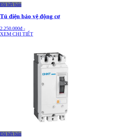
Đã hết bán
Tủ điện bảo vệ động cơ
2.250.000đ
-
XEM CHI TIẾT
Đã hết bán