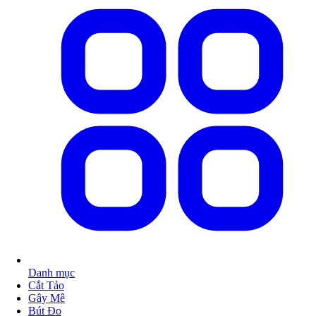
Danh mục
Cắt Tảo
Gây Mê
Bút Đo