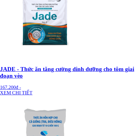
JADE - Thức ăn tăng cường dinh dưỡng cho tôm giai
đoạn vèo
167.200đ
-
XEM CHI TIẾT