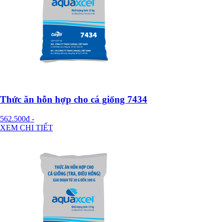
Thức ăn hỗn hợp cho cá giống 7434
562.500đ
-
XEM CHI TIẾT