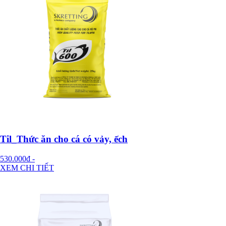
Til_Thức ăn cho cá có vảy, ếch
530.000đ
-
XEM CHI TIẾT