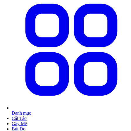
Danh mục
Cắt Tảo
Gây Mê
Bút Đo