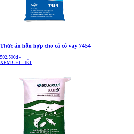
Thức ăn hỗn hợp cho cá có vảy 7454
502.500đ
-
XEM CHI TIẾT