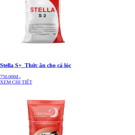
Stella S+_Thức ăn cho cá lóc
750.000đ
-
XEM CHI TIẾT