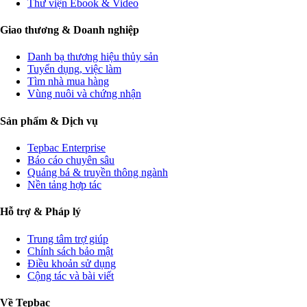
Thư viện Ebook & Video
Giao thương & Doanh nghiệp
Danh bạ thương hiệu thủy sản
Tuyển dụng, việc làm
Tìm nhà mua hàng
Vùng nuôi và chứng nhận
Sản phẩm & Dịch vụ
Tepbac Enterprise
Báo cáo chuyên sâu
Quảng bá & truyền thông ngành
Nền tảng hợp tác
Hỗ trợ & Pháp lý
Trung tâm trợ giúp
Chính sách bảo mật
Điều khoản sử dụng
Cộng tác và bài viết
Về Tepbac