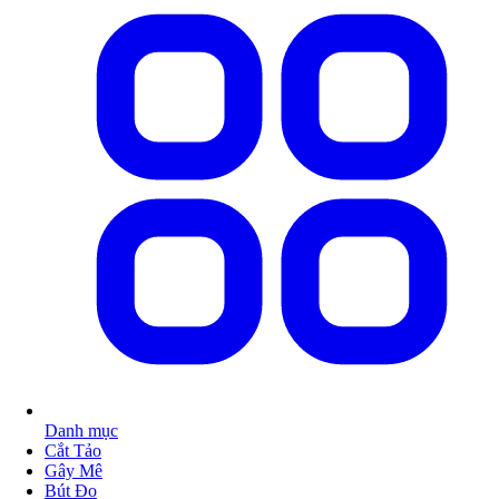
Danh mục
Cắt Tảo
Gây Mê
Bút Đo