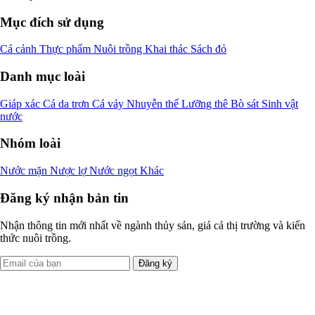
Mục đích sử dụng
Cá cảnh
Thực phẩm
Nuôi trồng
Khai thác
Sách đỏ
Danh mục loài
Giáp xác
Cá da trơn
Cá vảy
Nhuyễn thể
Lưỡng thê
Bò sát
Sinh vật
nước
Nhóm loài
Nước mặn
Nược lợ
Nước ngọt
Khác
Đăng ký nhận bản tin
Nhận thông tin mới nhất về ngành thủy sản, giá cả thị trường và kiến
thức nuôi trồng.
Đăng ký