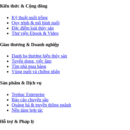
Kiến thức & Cộng đồng
Kỹ thuật nuôi trồng
Quy trình & mô hình nuôi
Đặc điểm loài thủy sản
Thư viện Ebook & Video
Giao thương & Doanh nghiệp
Danh bạ thương hiệu thủy sản
Tuyển dụng, việc làm
Tìm nhà mua hàng
Vùng nuôi và chứng nhận
Sản phẩm & Dịch vụ
Tepbac Enterprise
Báo cáo chuyên sâu
Quảng bá & truyền thông ngành
Nền tảng hợp tác
Hỗ trợ & Pháp lý