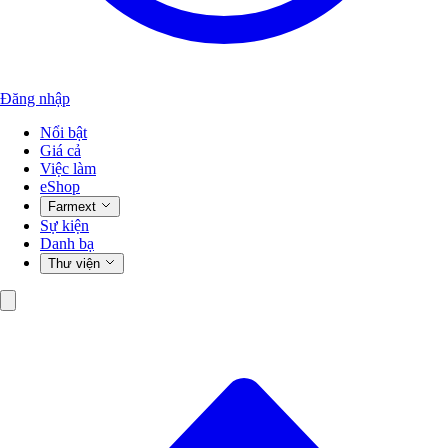
Đăng nhập
Nổi bật
Giá cả
Việc làm
eShop
Farmext
Sự kiện
Danh bạ
Thư viện