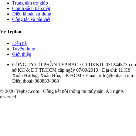
Trung tâm trợ giúp
Chính sách bảo mật
Điều khoản sử dụng
Cộng tác và bài viết
Về Tepbac
Liên hệ
Tuyển dụng
Giới thiệu
CÔNG TY CỔ PHẦN TÉP BẠC · GPDKKD: 0312448735 do
sở KH & ĐT TP.HCM cấp ngày 07/09/2013 · Địa chỉ: 11 Hồ
Xuân Hương, Xuân Hòa, TP. HCM · Email:
info@tepbac.com
·
Điện thoại: 0888834988
© 2026 Tepbac.com - Cổng kết nối thông tin thủy sản. All rights
reserved.