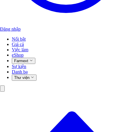
Đăng nhập
Nổi bật
Giá cả
Việc làm
eShop
Farmext
Sự kiện
Danh bạ
Thư viện