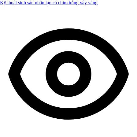
Kỹ thuật sinh sản nhân tạo cá chim trắng vây vàng