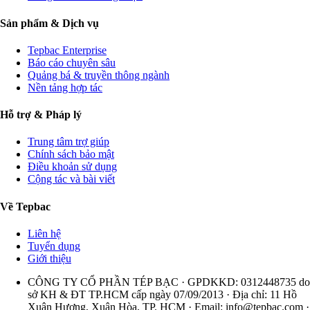
Sản phẩm & Dịch vụ
Tepbac Enterprise
Báo cáo chuyên sâu
Quảng bá & truyền thông ngành
Nền tảng hợp tác
Hỗ trợ & Pháp lý
Trung tâm trợ giúp
Chính sách bảo mật
Điều khoản sử dụng
Cộng tác và bài viết
Về Tepbac
Liên hệ
Tuyển dụng
Giới thiệu
CÔNG TY CỔ PHẦN TÉP BẠC · GPDKKD: 0312448735 do
sở KH & ĐT TP.HCM cấp ngày 07/09/2013 · Địa chỉ: 11 Hồ
Xuân Hương, Xuân Hòa, TP. HCM · Email:
info@tepbac.com
·