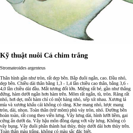
Kỹ thuật nuôi Cá chim trắng
Stromateoides argenteus
Thân hình gần như tròn, rất dẹp bên. Bắp đuôi ngắn, cao. Đầu nhỏ,
dẹp bên. Chiều dài thân bằng 1,3 - 1,4 lần chiều cao thân, bằng 3,6 -
4,0 lần chiều dài đầu. Mắt tương đối lớn. Miệng rất bé, gần như thẳng
đứng, hàm dưới ngắn hơn hàm trên. Mõm rất ngắn, tù, tròn. Răng rất
nhỏ, hơi dẹt, mỗi hàm chỉ có một hàng nhỏ, xếp xít nhau. Xương lá
mía và xương khẩu cái không có răng. Khe mang nhỏ, lược mang
tròn, dài, nhọn. Toàn thân (trừ mõm) phủ vảy tròn, nhỏ. Đường bên
hoàn toàn, rất cong theo viền lưng. Vây lưng dài, hình lưỡi liềm, gai
cứng ẩn dưới da. Vây hậu môn đồng dạng với vây lưng. Không có
vây bụng. Vây đuôi phân thành hai thùy, thùy dưới dài hơn thùy trên.
Toàn thân màu trắng, không có màu sắc đặc biệt.