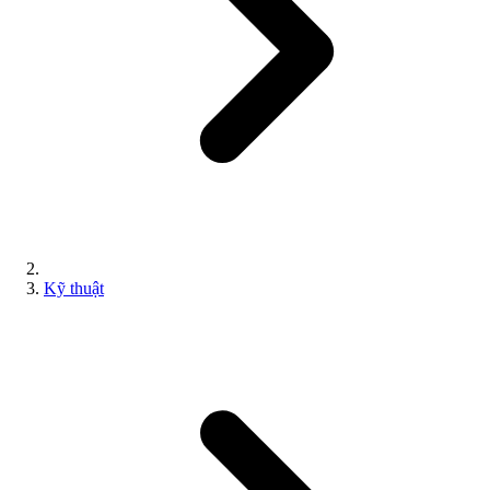
Kỹ thuật