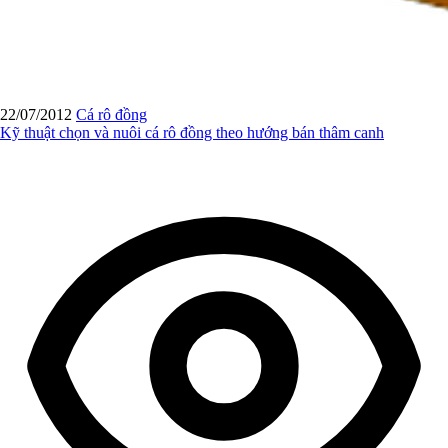
22/07/2012
Cá rô đồng
Kỹ thuật chọn và nuôi cá rô đồng theo hướng bán thâm canh