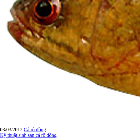
03/03/2012
Cá rô đồng
Kỹ thuật sinh sản cá rô đồng