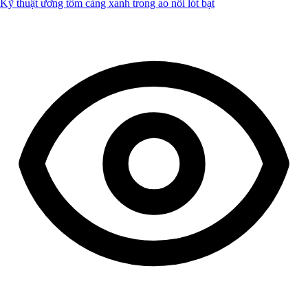
Kỹ thuật ương tôm càng xanh trong ao nổi lót bạt