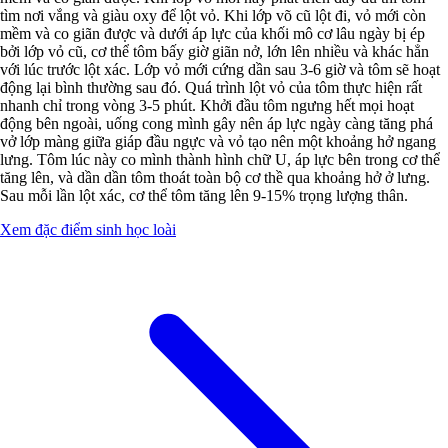
tìm nơi vắng và giàu oxy để lột vỏ. Khi lớp võ cũ lột đi, vỏ mới còn
mềm và co giãn được và dưới áp lực của khối mô cơ lâu ngày bị ép
bởi lớp vỏ cũ, cơ thể tôm bấy giờ giãn nở, lớn lên nhiều và khác hẳn
với lúc trước lột xác. Lớp vỏ mới cứng dần sau 3-6 giờ và tôm sẽ hoạt
động lại bình thường sau đó. Quá trình lột vỏ của tôm thực hiện rất
nhanh chỉ trong vòng 3-5 phút. Khởi đầu tôm ngưng hết mọi hoạt
động bên ngoài, uống cong mình gây nên áp lực ngày càng tăng phá
vở lớp màng giữa giáp đầu ngực và vỏ tạo nên một khoảng hở ngang
lưng. Tôm lúc này co mình thành hình chữ U, áp lực bên trong cơ thể
tăng lên, và dần dần tôm thoát toàn bộ cơ thề qua khoảng hở ở lưng.
Sau mỗi lần lột xác, cơ thể tôm tăng lên 9-15% trọng lượng thân.
Xem đặc điểm sinh học loài