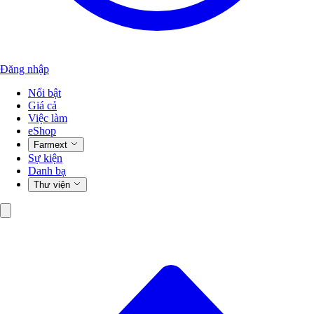
Đăng nhập
Nổi bật
Giá cả
Việc làm
eShop
Farmext
Sự kiện
Danh bạ
Thư viện