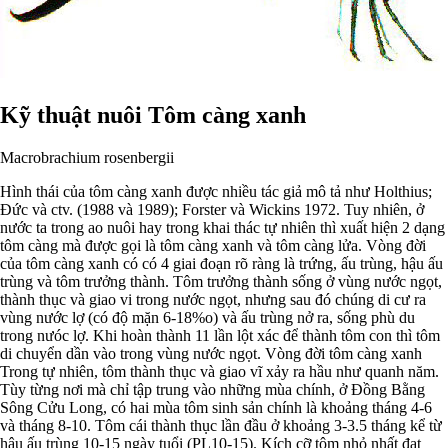
Kỹ thuật nuôi Tôm càng xanh
Macrobrachium rosenbergii
Hình thái của tôm càng xanh được nhiều tác giả mô tả như Holthius;
Đức và ctv. (1988 và 1989); Forster và Wickins 1972. Tuy nhiên, ở
nước ta trong ao nuôi hay trong khai thác tự nhiên thì xuất hiện 2 dạng
tôm càng mà được gọi là tôm càng xanh và tôm càng lửa. Vòng đời
của tôm càng xanh có có 4 giai đoạn rõ ràng là trứng, ấu trùng, hậu ấu
trùng và tôm trưởng thành. Tôm trưởng thành sống ở vùng nước ngọt,
thành thục và giao vi trong nước ngọt, nhưng sau đó chúng di cư ra
vùng nước lợ (có độ mặn 6-18%o) và ấu trùng nở ra, sống phù du
trong nưóc lợ. Khi hoàn thành 11 lần lột xác để thành tôm con thì tôm
di chuyển dần vào trong vùng nước ngọt. Vòng đời tôm càng xanh
Trong tự nhiên, tôm thành thục và giao vĩ xảy ra hầu như quanh năm.
Tùy từng nơi mà chỉ tập trung vào những mùa chính, ở Đồng Bằng
Sông Cửu Long, có hai mùa tôm sinh sản chính là khoảng tháng 4-6
và tháng 8-10. Tôm cái thành thục lần đầu ở khoảng 3-3.5 tháng kể từ
hậu ấu trùng 10-15 ngày tuổi (PL10-15). Kích cỡ tôm nhỏ nhất đạt