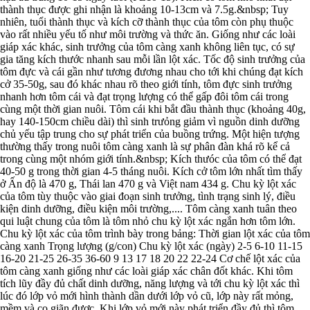
thành thục được ghi nhận là khoảng 10-13cm và 7.5g.&nbsp; Tuy
nhiên, tuổi thành thục và kích cỡ thành thục của tôm còn phụ thuộc
vào rất nhiều yếu tố như môi trường và thức ăn. Giống như các loài
giáp xác khác, sinh trưởng của tôm càng xanh không liên tục, có sự
gia tăng kích thước nhanh sau mỗi lần lột xác. Tốc độ sinh trưởng của
tôm đực và cái gần như tương đương nhau cho tới khi chúng đạt kích
cở 35-50g, sau đó khác nhau rõ theo giới tính, tôm đực sinh trưởng
nhanh hơn tôm cái và đạt trọng lượng có thể gấp đôi tôm cái trong
cùng một thời gian nuôi. Tôm cái khi bắt đầu thành thục (khoảng 40g,
hay 140-150cm chiều dài) thì sinh trưỏng giảm vì nguồn dinh dưỡng
chủ yếu tập trung cho sự phát triển của buồng trứng. Một hiện tượng
thường thấy trong nuôi tôm càng xanh là sự phân đàn khá rõ kể cả
trong cùng một nhóm giới tính.&nbsp; Kích thưóc của tôm có thể đạt
40-50 g trong thời gian 4-5 tháng nuôi. Kích cở tôm lớn nhất tìm thấy
ở Ấn độ là 470 g, Thái lan 470 g và Việt nam 434 g. Chu kỳ lột xác
của tôm tùy thuộc vào giai đoạn sinh trưởng, tình trạng sinh lý, điều
kiện dinh dưỡng, điều kiện môi trường,.... Tôm càng xanh tuân theo
qui luật chung của tôm là tôm nhỏ chu kỳ lột xác ngắn hơn tôm lớn.
Chu kỳ lột xác của tôm trình bày trong bảng: Thời gian lột xác của tôm
càng xanh Trọng lượng (g/con) Chu kỳ lột xác (ngày) 2-5 6-10 11-15
16-20 21-25 26-35 36-60 9 13 17 18 20 22 22-24 Cơ chế lột xác của
tôm càng xanh giống như các loài giáp xác chân đốt khác. Khi tôm
tích lũy đầy đủ chất dinh dưỡng, năng lượng và tới chu kỳ lột xác thì
lúc đó lớp vỏ mới hình thành dần dưới lớp vỏ cũ, lớp này rất mỏng,
mềm và co giãn được. Khi lớp vỏ mới này phát triển đầy đủ thì tôm