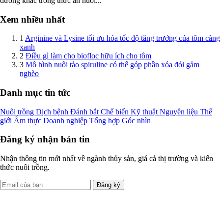
dưỡng khác trong thức ăn nuôi...
Xem nhiều nhất
1
Arginine và Lysine tối ưu hóa tốc độ tăng trưởng của tôm càng
xanh
2
Điều gì làm cho biofloc hữu ích cho tôm
3
Mô hình nuôi tảo spiruline có thể góp phần xóa đói gảm
nghèo
Danh mục tin tức
Nuôi trồng
Dịch bệnh
Đánh bắt
Chế biến
Kỹ thuật
Nguyên liệu
Thế
giới
Ẩm thực
Doanh nghiệp
Tổng hợp
Góc nhìn
Đăng ký nhận bản tin
Nhận thông tin mới nhất về ngành thủy sản, giá cả thị trường và kiến
thức nuôi trồng.
Đăng ký