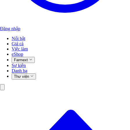
Đăng nhập
Nổi bật
Giá cả
Việc làm
eShop
Farmext
Sự kiện
Danh bạ
Thư viện