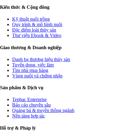
Kiến thức & Cộng đồng
Kỹ thuật nuôi trồng
Quy trình & mô hình nuôi
Đặc điểm loài thủy sản
Thư viện Ebook & Video
Giao thương & Doanh nghiệp
Danh bạ thương hiệu thủy sản
Tuyển dụng, việc làm
Tìm nhà mua hàng
Vùng nuôi và chứng nhận
Sản phẩm & Dịch vụ
Tepbac Enterprise
Báo cáo chuyên sâu
Quảng bá & truyền thông ngành
Nền tảng hợp tác
Hỗ trợ & Pháp lý