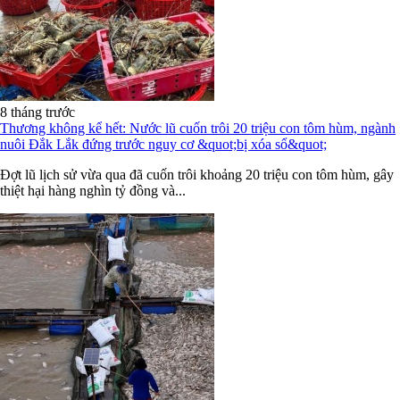
8 tháng trước
Thương không kể hết: Nước lũ cuốn trôi 20 triệu con tôm hùm, ngành
nuôi Đắk Lắk đứng trước nguy cơ &quot;bị xóa sổ&quot;
Đợt lũ lịch sử vừa qua đã cuốn trôi khoảng 20 triệu con tôm hùm, gây
thiệt hại hàng nghìn tỷ đồng và...