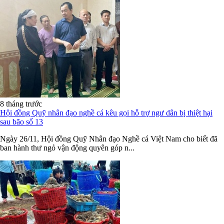
8 tháng trước
Hội đồng Quỹ nhân đạo nghề cá kêu gọi hỗ trợ ngư dân bị thiệt hại
sau bão số 13
Ngày 26/11, Hội đồng Quỹ Nhân đạo Nghề cá Việt Nam cho biết đã
ban hành thư ngỏ vận động quyên góp n...