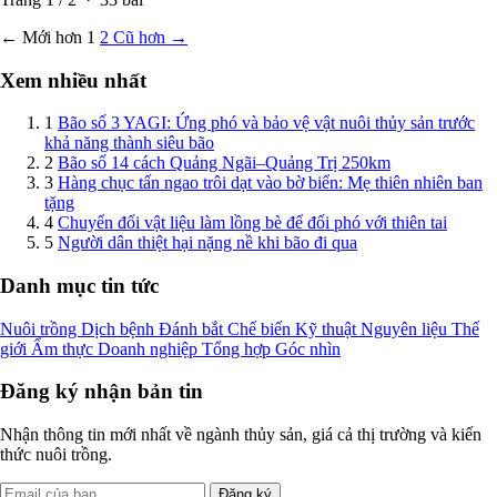
← Mới hơn
1
2
Cũ hơn →
Xem nhiều nhất
1
Bão số 3 YAGI: Ứng phó và bảo vệ vật nuôi thủy sản trước
khả năng thành siêu bão
2
Bão số 14 cách Quảng Ngãi–Quảng Trị 250km
3
Hàng chục tấn ngao trôi dạt vào bờ biển: Mẹ thiên nhiên ban
tặng
4
Chuyển đổi vật liệu làm lồng bè để đối phó với thiên tai
5
Người dân thiệt hại nặng nề khi bão đi qua
Danh mục tin tức
Nuôi trồng
Dịch bệnh
Đánh bắt
Chế biến
Kỹ thuật
Nguyên liệu
Thế
giới
Ẩm thực
Doanh nghiệp
Tổng hợp
Góc nhìn
Đăng ký nhận bản tin
Nhận thông tin mới nhất về ngành thủy sản, giá cả thị trường và kiến
thức nuôi trồng.
Đăng ký