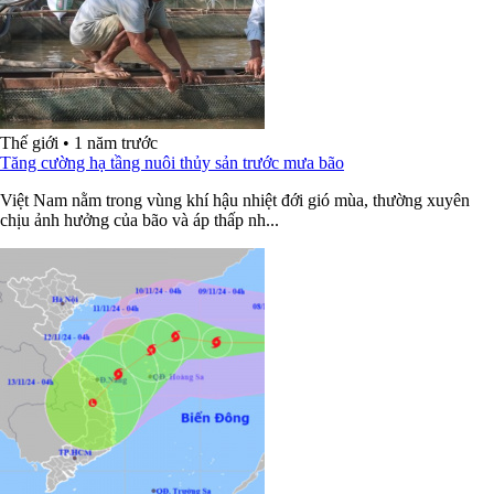
Thế giới
•
1 năm trước
Tăng cường hạ tầng nuôi thủy sản trước mưa bão
Việt Nam nằm trong vùng khí hậu nhiệt đới gió mùa, thường xuyên
chịu ảnh hưởng của bão và áp thấp nh...