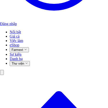
Đăng nhập
Nổi bật
Giá cả
Việc làm
eShop
Farmext
Sự kiện
Danh bạ
Thư viện