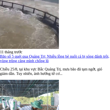
11 tháng trước
Bão số 5 quét qua Quảng Trị: Nhiều lồng bè nuôi cá bị sóng đánh trôi,
vùng trũng căng mình chống lũ
Chiều 25/8, tại khu vực Bắc Quảng Trị, mưa bão đã tạm ngớt, gió
giảm dần. Tuy nhiên, ảnh hưởng từ cơ...