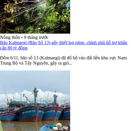
Nông thôn
•
9 tháng trước
Bão Kalmaegi (Bão Số 13) gây thiệt hại nặng, chính phủ hỗ trợ khẩn
cấp 80 tỷ đồng
Đêm 6/11, bão số 13 (Kalmaegi) đã đổ bộ vào đất liền khu vực Nam
Trung Bộ và Tây Nguyên, gây ra gió...