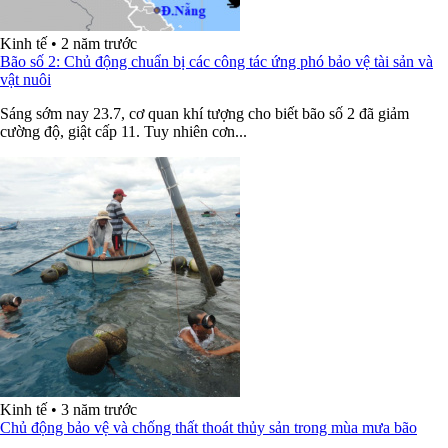
Kinh tế
•
2 năm trước
Bão số 2: Chủ động chuẩn bị các công tác ứng phó bảo vệ tài sản và
vật nuôi
Sáng sớm nay 23.7, cơ quan khí tượng cho biết bão số 2 đã giảm
cường độ, giật cấp 11. Tuy nhiên cơn...
Kinh tế
•
3 năm trước
Chủ động bảo vệ và chống thất thoát thủy sản trong mùa mưa bão