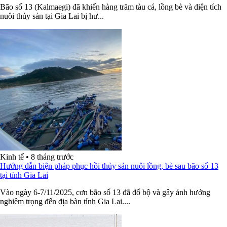
Bão số 13 (Kalmaegi) đã khiến hàng trăm tàu cá, lồng bè và diện tích
nuôi thủy sản tại Gia Lai bị hư...
Kinh tế
•
8 tháng trước
Hướng dẫn biện pháp phục hồi thủy sản nuôi lồng, bè sau bão số 13
tại tỉnh Gia Lai
Vào ngày 6-7/11/2025, cơn bão số 13 đã đổ bộ và gây ảnh hưởng
nghiêm trọng đến địa bàn tỉnh Gia Lai....