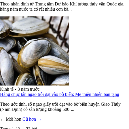
Theo nhận định từ Trung tâm Dự báo Khí tượng thủy văn Quốc gia,
hằng năm nước ta có rất nhiều cơn bã...
Kinh tế
•
3 năm trước
Hàng chục tấn ngao trôi dạt vào bờ biển: Mẹ thiên nhiên ban tặng
Theo ước tính, số ngao giấy trôi dạt vào bờ biển huyện Giao Thủy
(Nam Định) có sản lượng khoảng 500-...
← Mới hơn
Cũ hơn →
Trang
1
/
2
·
33
bài