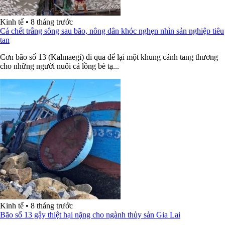
Kinh tế
•
8 tháng trước
Cá chết trắng sông sau bão, nông dân khóc nghẹn nhìn sản nghiệp tiêu
tan
Cơn bão số 13 (Kalmaegi) đi qua để lại một khung cảnh tang thương
cho những người nuôi cá lồng bè tạ...
Kinh tế
•
8 tháng trước
Bão số 13 gây thiệt hại nặng cho ngành thủy sản Gia Lai