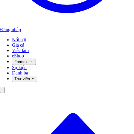
Đăng nhập
Nổi bật
Giá cả
Việc làm
eShop
Farmext
Sự kiện
Danh bạ
Thư viện