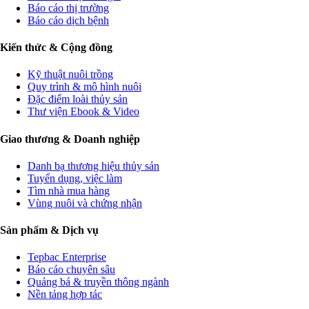
Báo cáo thị trường
Báo cáo dịch bệnh
Kiến thức & Cộng đồng
Kỹ thuật nuôi trồng
Quy trình & mô hình nuôi
Đặc điểm loài thủy sản
Thư viện Ebook & Video
Giao thương & Doanh nghiệp
Danh bạ thương hiệu thủy sản
Tuyển dụng, việc làm
Tìm nhà mua hàng
Vùng nuôi và chứng nhận
Sản phẩm & Dịch vụ
Tepbac Enterprise
Báo cáo chuyên sâu
Quảng bá & truyền thông ngành
Nền tảng hợp tác