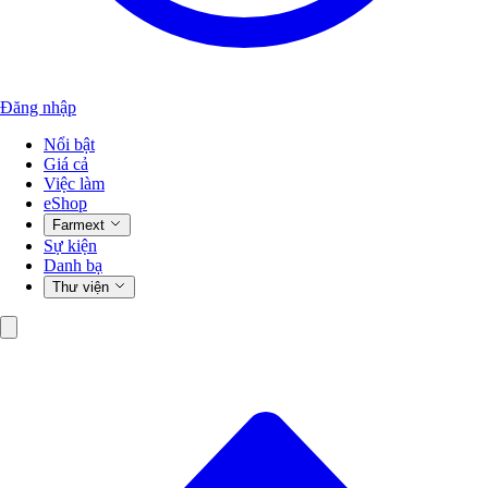
Đăng nhập
Nổi bật
Giá cả
Việc làm
eShop
Farmext
Sự kiện
Danh bạ
Thư viện