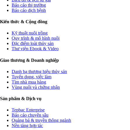
Báo cáo thị trường
Báo cáo dịch bệnh
Kiến thức & Cộng đồng
Kỹ thuật nuôi trồng
Quy trình & mô hình nuôi
Đặc điểm loài thủy sản
Thư viện Ebook & Video
Giao thương & Doanh nghiệp
Danh bạ thương hiệu thủy sản
Tuyển dụng, việc làm
Tìm nhà mua hàng
Vùng nuôi và chứng nhận
Sản phẩm & Dịch vụ
Tepbac Enterprise
Báo cáo chuyên sâu
Quảng bá & truyền thông ngành
Nền tảng hợp tác