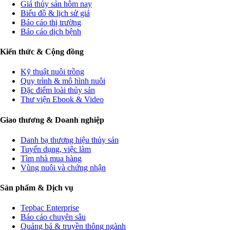
Giá thủy sản hôm nay
Biểu đồ & lịch sử giá
Báo cáo thị trường
Báo cáo dịch bệnh
Kiến thức & Cộng đồng
Kỹ thuật nuôi trồng
Quy trình & mô hình nuôi
Đặc điểm loài thủy sản
Thư viện Ebook & Video
Giao thương & Doanh nghiệp
Danh bạ thương hiệu thủy sản
Tuyển dụng, việc làm
Tìm nhà mua hàng
Vùng nuôi và chứng nhận
Sản phẩm & Dịch vụ
Tepbac Enterprise
Báo cáo chuyên sâu
Quảng bá & truyền thông ngành