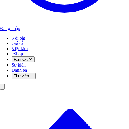
Đăng nhập
Nổi bật
Giá cả
Việc làm
eShop
Farmext
Sự kiện
Danh bạ
Thư viện