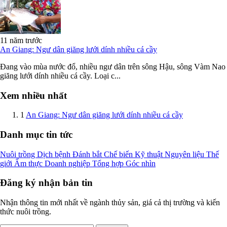
11 năm trước
An Giang: Ngư dân giăng lưới dính nhiều cá cầy
Đang vào mùa nước đổ, nhiều ngư dân trên sông Hậu, sông Vàm Nao
giăng lưới dính nhiều cá cầy. Loại c...
Xem nhiều nhất
1
An Giang: Ngư dân giăng lưới dính nhiều cá cầy
Danh mục tin tức
Nuôi trồng
Dịch bệnh
Đánh bắt
Chế biến
Kỹ thuật
Nguyên liệu
Thế
giới
Ẩm thực
Doanh nghiệp
Tổng hợp
Góc nhìn
Đăng ký nhận bản tin
Nhận thông tin mới nhất về ngành thủy sản, giá cả thị trường và kiến
thức nuôi trồng.