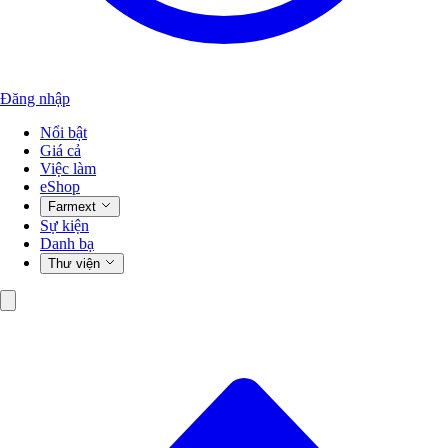
Đăng nhập
Nổi bật
Giá cả
Việc làm
eShop
Farmext
Sự kiện
Danh bạ
Thư viện