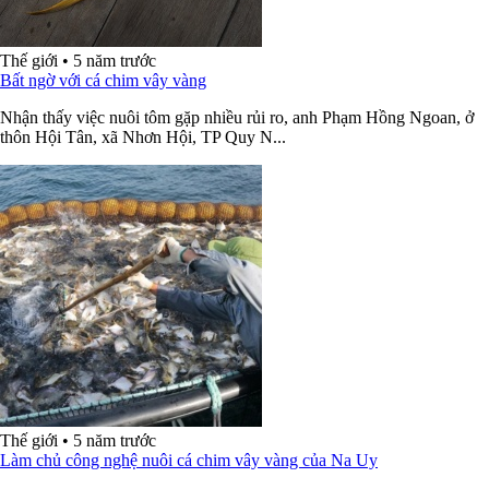
Thế giới
•
5 năm trước
Bất ngờ với cá chim vây vàng
Nhận thấy việc nuôi tôm gặp nhiều rủi ro, anh Phạm Hồng Ngoan, ở
thôn Hội Tân, xã Nhơn Hội, TP Quy N...
Thế giới
•
5 năm trước
Làm chủ công nghệ nuôi cá chim vây vàng của Na Uy