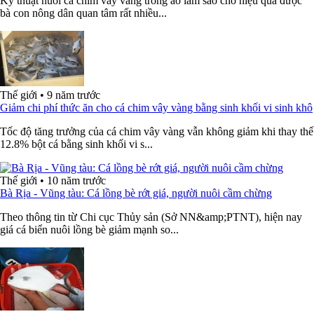
Kỹ thuật nuôi cá chim vây vàng trong ao làm sao cho hiệu quả được
bà con nông dân quan tâm rất nhiều...
Thế giới
•
9 năm trước
Giảm chi phí thức ăn cho cá chim vây vàng bằng sinh khối vi sinh khô
Tốc độ tăng trưởng của cá chim vây vàng vẫn không giảm khi thay thế
12.8% bột cá bằng sinh khối vi s...
Thế giới
•
10 năm trước
Bà Rịa - Vũng tàu: Cá lồng bè rớt giá, người nuôi cầm chừng
Theo thông tin từ Chi cục Thủy sản (Sở NN&amp;PTNT), hiện nay
giá cá biển nuôi lồng bè giảm mạnh so...