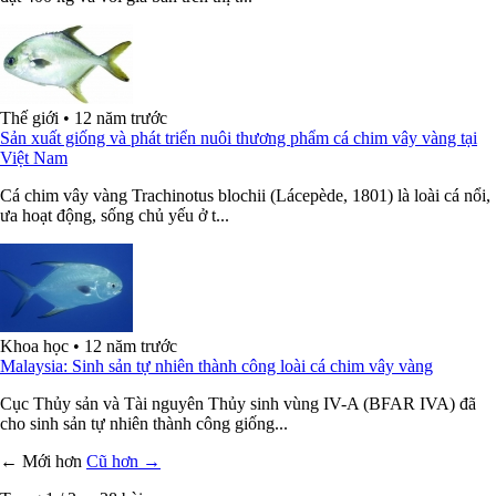
Thế giới
•
12 năm trước
Sản xuất giống và phát triển nuôi thương phẩm cá chim vây vàng tại
Việt Nam
Cá chim vây vàng Trachinotus blochii (Lácepède, 1801) là loài cá nổi,
ưa hoạt động, sống chủ yếu ở t...
Khoa học
•
12 năm trước
Malaysia: Sinh sản tự nhiên thành công loài cá chim vây vàng
Cục Thủy sản và Tài nguyên Thủy sinh vùng IV-A (BFAR IVA) đã
cho sinh sản tự nhiên thành công giống...
← Mới hơn
Cũ hơn →