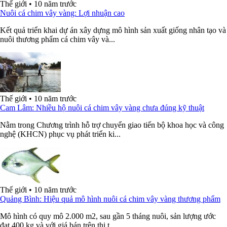
Thế giới
•
10 năm trước
Nuôi cá chim vây vàng: Lợi nhuận cao
Kết quả triển khai dự án xây dựng mô hình sản xuất giống nhân tạo và
nuôi thương phẩm cá chim vây và...
Thế giới
•
10 năm trước
Cam Lâm: Nhiều hộ nuôi cá chim vây vàng chưa đúng kỹ thuật
Nằm trong Chương trình hỗ trợ chuyển giao tiến bộ khoa học và công
nghệ (KHCN) phục vụ phát triển ki...
Thế giới
•
10 năm trước
Quảng Bình: Hiệu quả mô hình nuôi cá chim vây vàng thương phẩm
Mô hình có quy mô 2.000 m2, sau gần 5 tháng nuôi, sản lượng ước
đạt 400 kg và với giá bán trên thị t...