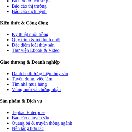
Biểu đồ & lịch sử giá
Báo cáo thị trường
Báo cáo dịch bệnh
Kiến thức & Cộng đồng
Kỹ thuật nuôi trồng
Quy trình & mô hình nuôi
Đặc điểm loài thủy sản
Thư viện Ebook & Video
Giao thương & Doanh nghiệp
Danh bạ thương hiệu thủy sản
Tuyển dụng, việc làm
Tìm nhà mua hàng
Vùng nuôi và chứng nhận
Sản phẩm & Dịch vụ
Tepbac Enterprise
Báo cáo chuyên sâu
Quảng bá & truyền thông ngành
Nền tảng hợp tác