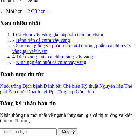
Trang
1
/
2
·
28
bài
← Mới hơn
1
2
Cũ hơn →
Xem nhiều nhất
1
Cá chim vây vàng giá thấp vẫn tiêu thụ chậm
2
Bệnh trên cá chim vây vàng
3
Sản xuất giống và phát triển nuôi thương phẩm cá chim vây
vàng tại Việt Nam
4
Triển vọng nuôi cá chim trắng vây vàng
5
Kinh nghiệm nuôi cá chim vây vàng
Danh mục tin tức
Nuôi trồng
Dịch bệnh
Đánh bắt
Chế biến
Kỹ thuật
Nguyên liệu
Thế
giới
Ẩm thực
Doanh nghiệp
Tổng hợp
Góc nhìn
Đăng ký nhận bản tin
Nhận thông tin mới nhất về ngành thủy sản, giá cả thị trường và kiến
thức nuôi trồng.
Đăng ký