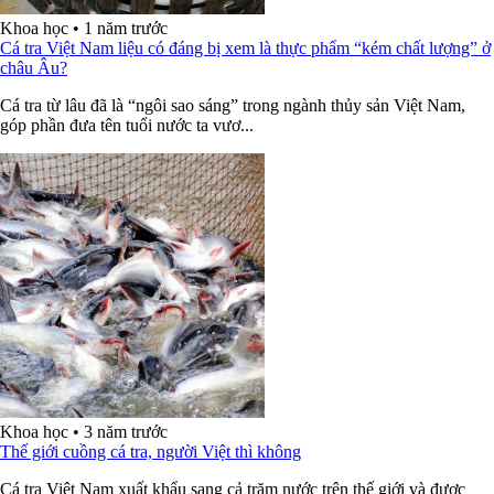
Khoa học
•
1 năm trước
Cá tra Việt Nam liệu có đáng bị xem là thực phẩm “kém chất lượng” ở
châu Âu?
Cá tra từ lâu đã là “ngôi sao sáng” trong ngành thủy sản Việt Nam,
góp phần đưa tên tuổi nước ta vươ...
Khoa học
•
3 năm trước
Thế giới cuồng cá tra, người Việt thì không
Cá tra Việt Nam xuất khẩu sang cả trăm nước trên thế giới và được