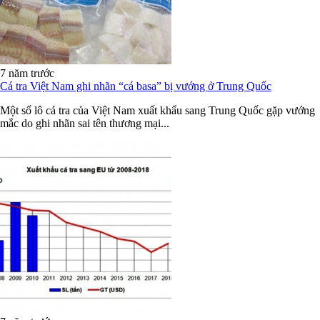
7 năm trước
Cá tra Việt Nam ghi nhãn “cá basa” bị vướng ở Trung Quốc
Một số lô cá tra của Việt Nam xuất khẩu sang Trung Quốc gặp vướng
mắc do ghi nhãn sai tên thương mại...