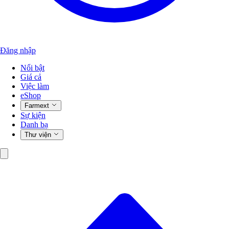
Đăng nhập
Nổi bật
Giá cả
Việc làm
eShop
Farmext
Sự kiện
Danh bạ
Thư viện