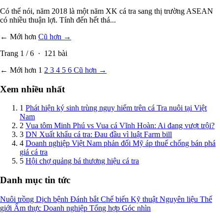
Có thể nói, năm 2018 là một năm XK cá tra sang thị trường ASEAN
có nhiều thuận lợi. Tính đến hết thá...
← Mới hơn
Cũ hơn →
Trang
1
/
6
·
121
bài
← Mới hơn
1
2
3
4
5
6
Cũ hơn →
Xem nhiều nhất
1
Phát hiện ký sinh trùng nguy hiểm trên cá Tra nuôi tại Việt
Nam
2
Vua tôm Minh Phú vs Vua cá Vĩnh Hoàn: Ai đang vượt trội?
3
DN Xuất khẩu cá tra: Đau đầu vì luật Farm bill
4
Doanh nghiệp Việt Nam phản đối Mỹ áp thuế chống bán phá
giá cá tra
5
Hội chợ quảng bá thương hiệu cá tra
Danh mục tin tức
Nuôi trồng
Dịch bệnh
Đánh bắt
Chế biến
Kỹ thuật
Nguyên liệu
Thế
giới
Ẩm thực
Doanh nghiệp
Tổng hợp
Góc nhìn