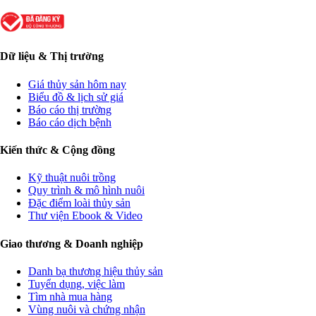
Dữ liệu & Thị trường
Giá thủy sản hôm nay
Biểu đồ & lịch sử giá
Báo cáo thị trường
Báo cáo dịch bệnh
Kiến thức & Cộng đồng
Kỹ thuật nuôi trồng
Quy trình & mô hình nuôi
Đặc điểm loài thủy sản
Thư viện Ebook & Video
Giao thương & Doanh nghiệp
Danh bạ thương hiệu thủy sản
Tuyển dụng, việc làm
Tìm nhà mua hàng
Vùng nuôi và chứng nhận