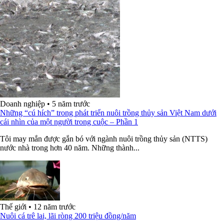
Doanh nghiệp
•
5 năm trước
Những “cú hích” trong phát triển nuôi trồng thủy sản Việt Nam dưới
cái nhìn của một người trong cuộc – Phần 1
Tôi may mắn được gắn bó với ngành nuôi trồng thủy sản (NTTS)
nước nhà trong hơn 40 năm. Những thành...
Thế giới
•
12 năm trước
Nuôi cá trê lai, lãi ròng 200 triệu đồng/năm