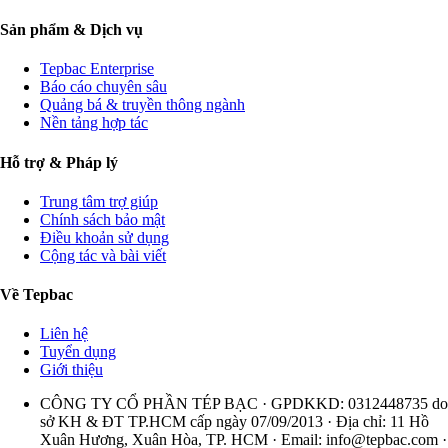
Sản phẩm & Dịch vụ
Tepbac Enterprise
Báo cáo chuyên sâu
Quảng bá & truyền thông ngành
Nền tảng hợp tác
Hỗ trợ & Pháp lý
Trung tâm trợ giúp
Chính sách bảo mật
Điều khoản sử dụng
Cộng tác và bài viết
Về Tepbac
Liên hệ
Tuyển dụng
Giới thiệu
CÔNG TY CỔ PHẦN TÉP BẠC · GPDKKD: 0312448735 do
sở KH & ĐT TP.HCM cấp ngày 07/09/2013 · Địa chỉ: 11 Hồ
Xuân Hương, Xuân Hòa, TP. HCM · Email:
info@tepbac.com
·