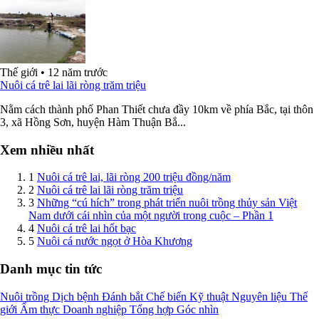
Thế giới
•
12 năm trước
Nuôi cá trê lai lãi ròng trăm triệu
Nằm cách thành phố Phan Thiết chưa đầy 10km về phía Bắc, tại thôn
3, xã Hồng Sơn, huyện Hàm Thuận Bắ...
Xem nhiều nhất
1
Nuôi cá trê lai, lãi ròng 200 triệu đồng/năm
2
Nuôi cá trê lai lãi ròng trăm triệu
3
Những “cú hích” trong phát triển nuôi trồng thủy sản Việt
Nam dưới cái nhìn của một người trong cuộc – Phần 1
4
Nuôi cá trê lai hốt bạc
5
Nuôi cá nước ngọt ở Hòa Khương
Danh mục tin tức
Nuôi trồng
Dịch bệnh
Đánh bắt
Chế biến
Kỹ thuật
Nguyên liệu
Thế
giới
Ẩm thực
Doanh nghiệp
Tổng hợp
Góc nhìn