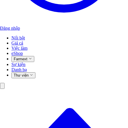
Đăng nhập
Nổi bật
Giá cả
Việc làm
eShop
Farmext
Sự kiện
Danh bạ
Thư viện