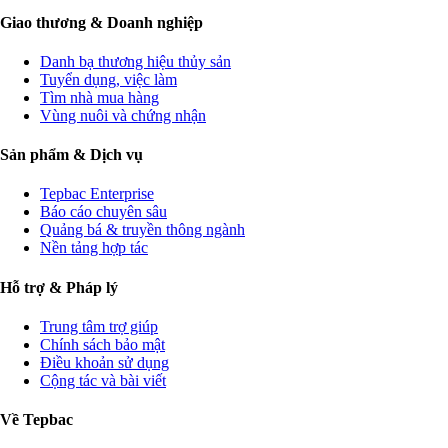
Giao thương & Doanh nghiệp
Danh bạ thương hiệu thủy sản
Tuyển dụng, việc làm
Tìm nhà mua hàng
Vùng nuôi và chứng nhận
Sản phẩm & Dịch vụ
Tepbac Enterprise
Báo cáo chuyên sâu
Quảng bá & truyền thông ngành
Nền tảng hợp tác
Hỗ trợ & Pháp lý
Trung tâm trợ giúp
Chính sách bảo mật
Điều khoản sử dụng
Cộng tác và bài viết
Về Tepbac