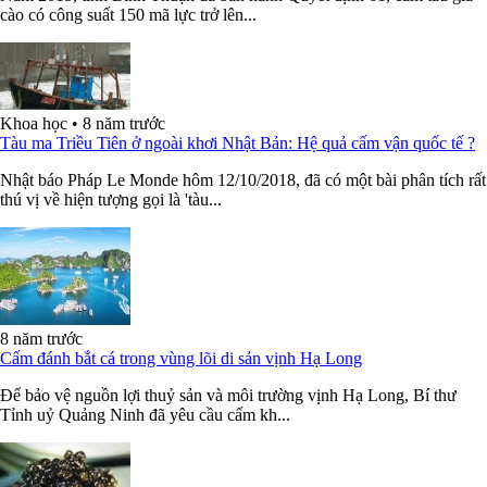
cào có công suất 150 mã lực trở lên...
Khoa học
•
8 năm trước
Tàu ma Triều Tiên ở ngoài khơi Nhật Bản: Hệ quả cấm vận quốc tế ?
Nhật báo Pháp Le Monde hôm 12/10/2018, đã có một bài phân tích rất
thú vị về hiện tượng gọi là 'tàu...
8 năm trước
Cấm đánh bắt cá trong vùng lõi di sản vịnh Hạ Long
Để bảo vệ nguồn lợi thuỷ sản và môi trường vịnh Hạ Long, Bí thư
Tỉnh uỷ Quảng Ninh đã yêu cầu cấm kh...