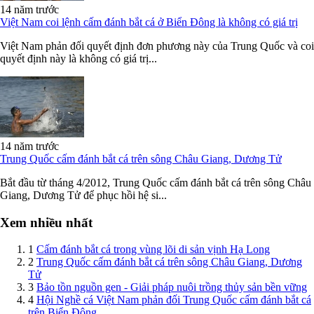
14 năm trước
Việt Nam coi lệnh cấm đánh bắt cá ở Biển Đông là không có giá trị
Việt Nam phản đối quyết định đơn phương này của Trung Quốc và coi
quyết định này là không có giá trị...
14 năm trước
Trung Quốc cấm đánh bắt cá trên sông Châu Giang, Dương Tử
Bắt đầu từ tháng 4/2012, Trung Quốc cấm đánh bắt cá trên sông Châu
Giang, Dương Tử để phục hồi hệ si...
Xem nhiều nhất
1
Cấm đánh bắt cá trong vùng lõi di sản vịnh Hạ Long
2
Trung Quốc cấm đánh bắt cá trên sông Châu Giang, Dương
Tử
3
Bảo tồn nguồn gen - Giải pháp nuôi trồng thủy sản bền vững
4
Hội Nghề cá Việt Nam phản đối Trung Quốc cấm đánh bắt cá
trên Biển Đông