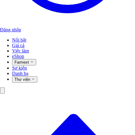
Đăng nhập
Nổi bật
Giá cả
Việc làm
eShop
Farmext
Sự kiện
Danh bạ
Thư viện