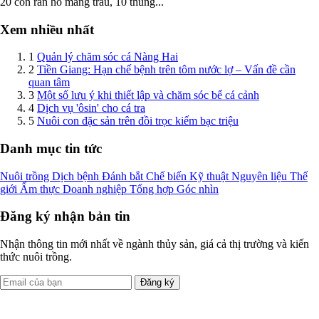
20 con rắn hổ mang trâu, 10 thùng...
Xem nhiều nhất
1
Quản lý chăm sóc cá Nàng Hai
2
Tiền Giang: Hạn chế bệnh trên tôm nước lợ – Vấn đề cần
quan tâm
3
Một số lưu ý khi thiết lập và chăm sóc bể cá cảnh
4
Dịch vụ 'ôsin' cho cá tra
5
Nuôi con đặc sản trên đồi trọc kiếm bạc triệu
Danh mục tin tức
Nuôi trồng
Dịch bệnh
Đánh bắt
Chế biến
Kỹ thuật
Nguyên liệu
Thế
giới
Ẩm thực
Doanh nghiệp
Tổng hợp
Góc nhìn
Đăng ký nhận bản tin
Nhận thông tin mới nhất về ngành thủy sản, giá cả thị trường và kiến
thức nuôi trồng.
Đăng ký