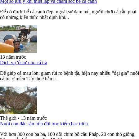
Một số lưu ý khi thiết lập và chăm sóc bể cá cảnh
Để có được bể cá cảnh đẹp, ngoài sự đam mê, người chơi cá cần phải
có những kiến thức nhất định khi...
13 năm trước
Dịch vụ 'ôsin' cho cá tra
Để giúp cá mau lớn, giảm rủi ro bệnh tật, hiện nay nhiều “đại gia” nuôi
cá tra ở miền Tây thuê hẳn c...
Thế giới
•
13 năm trước
Nuôi con đặc sản trên đồi trọc kiếm bạc triệu
Với hơn 300 con ba ba, 100 đôi chim bồ câu Pháp, 20 con thỏ giống,