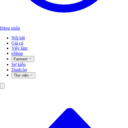
Đăng nhập
Nổi bật
Giá cả
Việc làm
eShop
Farmext
Sự kiện
Danh bạ
Thư viện