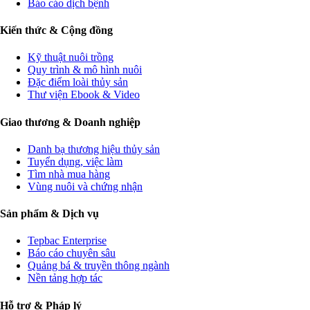
Báo cáo dịch bệnh
Kiến thức & Cộng đồng
Kỹ thuật nuôi trồng
Quy trình & mô hình nuôi
Đặc điểm loài thủy sản
Thư viện Ebook & Video
Giao thương & Doanh nghiệp
Danh bạ thương hiệu thủy sản
Tuyển dụng, việc làm
Tìm nhà mua hàng
Vùng nuôi và chứng nhận
Sản phẩm & Dịch vụ
Tepbac Enterprise
Báo cáo chuyên sâu
Quảng bá & truyền thông ngành
Nền tảng hợp tác
Hỗ trợ & Pháp lý