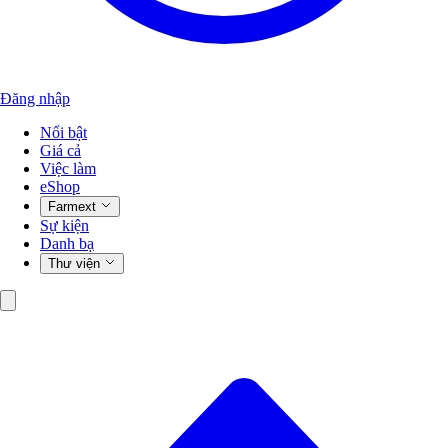
Đăng nhập
Nổi bật
Giá cả
Việc làm
eShop
Farmext
Sự kiện
Danh bạ
Thư viện