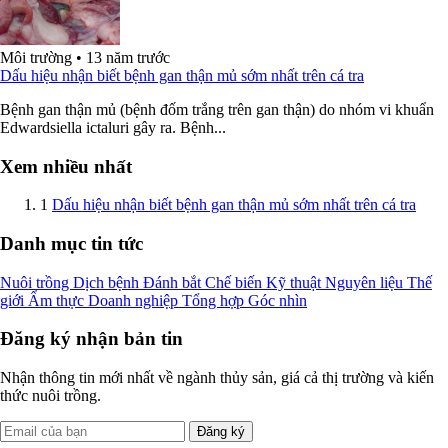
Môi trường
•
13 năm trước
Dấu hiệu nhận biết bệnh gan thận mủ sớm nhất trên cá tra
Bệnh gan thận mủ (bệnh đốm trắng trên gan thận) do nhóm vi khuẩn
Edwardsiella ictaluri gây ra. Bệnh...
Xem nhiều nhất
1
Dấu hiệu nhận biết bệnh gan thận mủ sớm nhất trên cá tra
Danh mục tin tức
Nuôi trồng
Dịch bệnh
Đánh bắt
Chế biến
Kỹ thuật
Nguyên liệu
Thế
giới
Ẩm thực
Doanh nghiệp
Tổng hợp
Góc nhìn
Đăng ký nhận bản tin
Nhận thông tin mới nhất về ngành thủy sản, giá cả thị trường và kiến
thức nuôi trồng.
Đăng ký