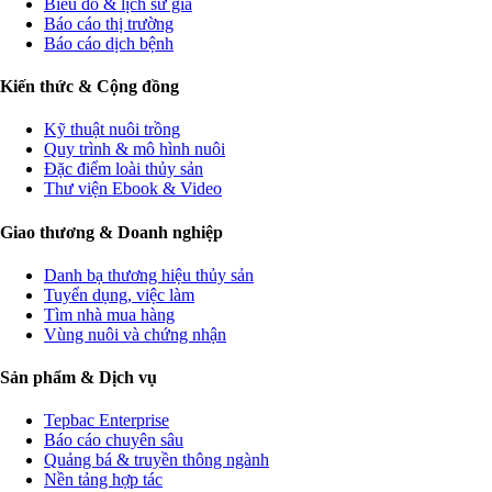
Biểu đồ & lịch sử giá
Báo cáo thị trường
Báo cáo dịch bệnh
Kiến thức & Cộng đồng
Kỹ thuật nuôi trồng
Quy trình & mô hình nuôi
Đặc điểm loài thủy sản
Thư viện Ebook & Video
Giao thương & Doanh nghiệp
Danh bạ thương hiệu thủy sản
Tuyển dụng, việc làm
Tìm nhà mua hàng
Vùng nuôi và chứng nhận
Sản phẩm & Dịch vụ
Tepbac Enterprise
Báo cáo chuyên sâu
Quảng bá & truyền thông ngành
Nền tảng hợp tác