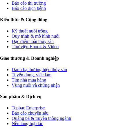
Báo cáo thị trường
Báo cáo dịch bệnh
Kiến thức & Cộng đồng
Kỹ thuật nuôi trồng
Quy trình & mô hình nuôi
Đặc điểm loài thủy sản
Thư viện Ebook & Video
Giao thương & Doanh nghiệp
Danh bạ thương hiệu thủy sản
Tuyển dụng, việc làm
Tìm nhà mua hàng
Vùng nuôi và chứng nhận
Sản phẩm & Dịch vụ
Tepbac Enterprise
Báo cáo chuyên sâu
Quảng bá & truyền thông ngành
Nền tảng hợp tác