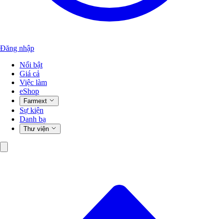
Đăng nhập
Nổi bật
Giá cả
Việc làm
eShop
Farmext
Sự kiện
Danh bạ
Thư viện