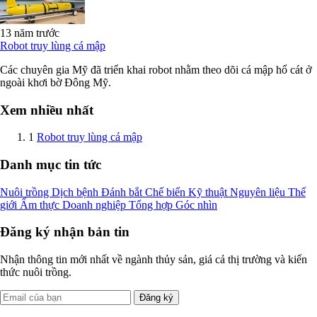
13 năm trước
Robot truy lùng cá mập
Các chuyên gia Mỹ đã triển khai robot nhằm theo dõi cá mập hổ cát ở
ngoài khơi bờ Đông Mỹ.
Xem nhiều nhất
1
Robot truy lùng cá mập
Danh mục tin tức
Nuôi trồng
Dịch bệnh
Đánh bắt
Chế biến
Kỹ thuật
Nguyên liệu
Thế
giới
Ẩm thực
Doanh nghiệp
Tổng hợp
Góc nhìn
Đăng ký nhận bản tin
Nhận thông tin mới nhất về ngành thủy sản, giá cả thị trường và kiến
thức nuôi trồng.
Đăng ký