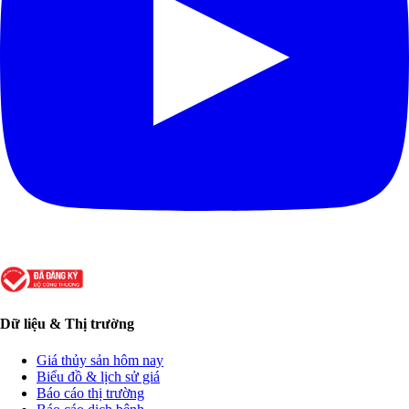
Dữ liệu & Thị trường
Giá thủy sản hôm nay
Biểu đồ & lịch sử giá
Báo cáo thị trường