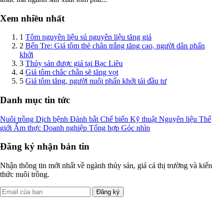
Xem nhiều nhất
1
Tôm nguyên liệu sú nguyên liệu tăng giá
2
Bến Tre: Giá tôm thẻ chân trắng tăng cao, người dân phấn
khởi
3
Thủy sản được giá tại Bạc Liêu
4
Giá tôm chắc chắn sẽ tăng vọt
5
Giá tôm tăng, người nuôi phấn khởi tái đầu tư
Danh mục tin tức
Nuôi trồng
Dịch bệnh
Đánh bắt
Chế biến
Kỹ thuật
Nguyên liệu
Thế
giới
Ẩm thực
Doanh nghiệp
Tổng hợp
Góc nhìn
Đăng ký nhận bản tin
Nhận thông tin mới nhất về ngành thủy sản, giá cả thị trường và kiến
thức nuôi trồng.
Đăng ký