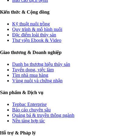
Báo cáo dịch bệnh
Kiến thức & Cộng đồng
Kỹ thuật nuôi trồng
Quy trình & mô hình nuôi
Đặc điểm loài thủy sản
Thư viện Ebook & Video
Giao thương & Doanh nghiệp
Danh bạ thương hiệu thủy sản
Tuyển dụng, việc làm
Tìm nhà mua hàng
Vùng nuôi và chứng nhận
Sản phẩm & Dịch vụ
Tepbac Enterprise
Báo cáo chuyên sâu
Quảng bá & truyền thông ngành
Nền tảng hợp tác
Hỗ trợ & Pháp lý