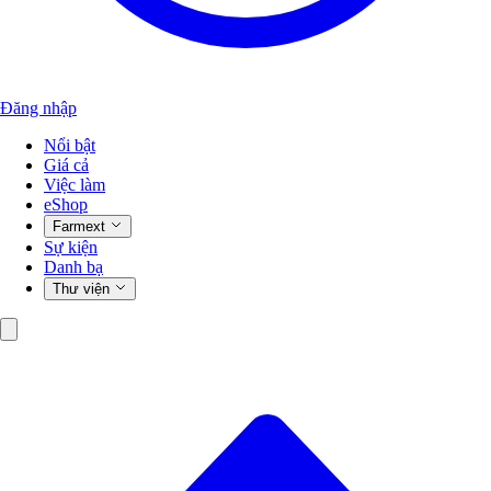
Đăng nhập
Nổi bật
Giá cả
Việc làm
eShop
Farmext
Sự kiện
Danh bạ
Thư viện