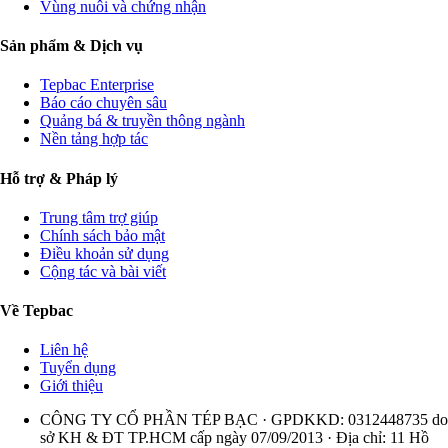
Vùng nuôi và chứng nhận
Sản phẩm & Dịch vụ
Tepbac Enterprise
Báo cáo chuyên sâu
Quảng bá & truyền thông ngành
Nền tảng hợp tác
Hỗ trợ & Pháp lý
Trung tâm trợ giúp
Chính sách bảo mật
Điều khoản sử dụng
Cộng tác và bài viết
Về Tepbac
Liên hệ
Tuyển dụng
Giới thiệu
CÔNG TY CỔ PHẦN TÉP BẠC · GPDKKD: 0312448735 do
sở KH & ĐT TP.HCM cấp ngày 07/09/2013 · Địa chỉ: 11 Hồ