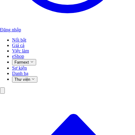
Đăng nhập
Nổi bật
Giá cả
Việc làm
eShop
Farmext
Sự kiện
Danh bạ
Thư viện