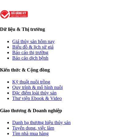
Dữ liệu & Thị trường
Giá thủy sản hôm nay
Biểu đồ & lịch sử giá
Báo cáo thị trường
Báo cáo dịch bệnh
Kiến thức & Cộng đồng
Kỹ thuật nuôi trồng
Quy trình & mô hình nuôi
Đặc điểm loài thủy sản
Thư viện Ebook & Video
Giao thương & Doanh nghiệp
Danh bạ thương hiệu thủy sản
Tuyển dụng, việc làm
Tìm nhà mua hàng