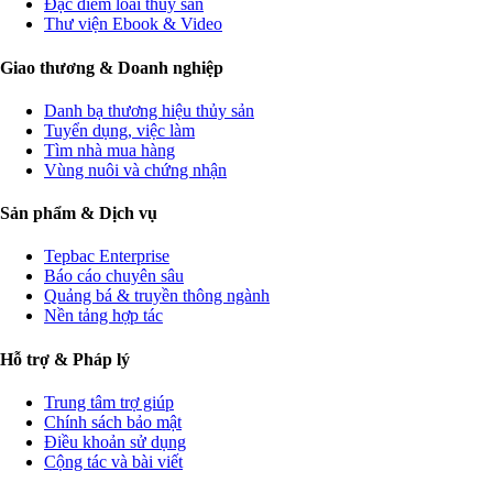
Đặc điểm loài thủy sản
Thư viện Ebook & Video
Giao thương & Doanh nghiệp
Danh bạ thương hiệu thủy sản
Tuyển dụng, việc làm
Tìm nhà mua hàng
Vùng nuôi và chứng nhận
Sản phẩm & Dịch vụ
Tepbac Enterprise
Báo cáo chuyên sâu
Quảng bá & truyền thông ngành
Nền tảng hợp tác
Hỗ trợ & Pháp lý
Trung tâm trợ giúp
Chính sách bảo mật
Điều khoản sử dụng
Cộng tác và bài viết