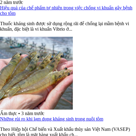
2 năm trước
Hiệu quả của chế phẩm tự nhiên trong việc chống vi khuẩn gây bệnh
cho tôm
Thuốc kháng sinh được sử dụng rộng rãi để chống lại mầm bệnh vi
khuẩn, đặc biệt là vi khuẩn Vibrio ở...
Ẩm thực
•
3 năm trước
Những rủi ro khi lạm dụng kháng sinh trong nuôi tôm
Theo Hiệp hội Chế biến và Xuất khẩu thủy sản Việt Nam (VASEP)
cho biết, tôm là mặt hàng xuất khẩu ch...