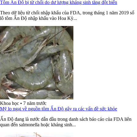
Tôm Ấn Độ bị từ chối do dư lượng kháng sinh tăng đột biến
Theo dữ liệu từ chối nhập khẩu của FDA, trong tháng 1 năm 2019 số
lô tôm Ấn Độ nhập khẩu vào Hoa Kỳ...
Khoa học
•
7 năm trước
Mỹ lo ngại về nguồn tôm Ấn Độ gây ra các vấn đề sức khỏe
Ấn Độ đang là nước dẫn đầu trong danh sách báo cáo của FDA liên
quan đến salmonella hoặc kháng sinh...