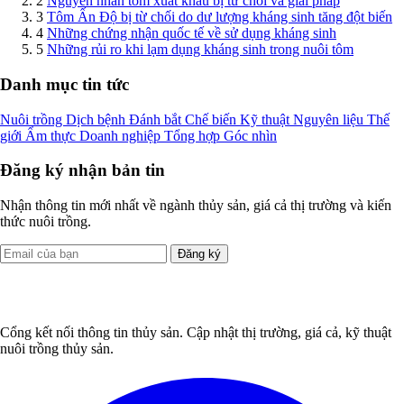
2
Nguyên nhân tôm xuất khẩu bị từ chối và giải pháp
3
Tôm Ấn Độ bị từ chối do dư lượng kháng sinh tăng đột biến
4
Những chứng nhận quốc tế về sử dụng kháng sinh
5
Những rủi ro khi lạm dụng kháng sinh trong nuôi tôm
Danh mục tin tức
Nuôi trồng
Dịch bệnh
Đánh bắt
Chế biến
Kỹ thuật
Nguyên liệu
Thế
giới
Ẩm thực
Doanh nghiệp
Tổng hợp
Góc nhìn
Đăng ký nhận bản tin
Nhận thông tin mới nhất về ngành thủy sản, giá cả thị trường và kiến
thức nuôi trồng.
Đăng ký
Cổng kết nối thông tin thủy sản. Cập nhật thị trường, giá cả, kỹ thuật
nuôi trồng thủy sản.