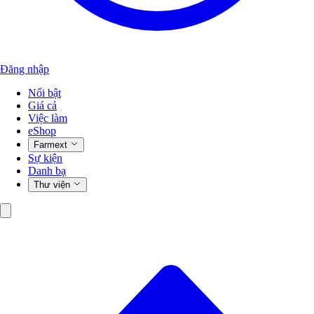
Đăng nhập
Nổi bật
Giá cả
Việc làm
eShop
Farmext
Sự kiện
Danh bạ
Thư viện