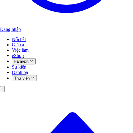
Đăng nhập
Nổi bật
Giá cả
Việc làm
eShop
Farmext
Sự kiện
Danh bạ
Thư viện