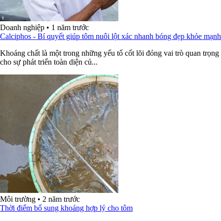
Doanh nghiệp
•
1 năm trước
Calciphos - Bí quyết giúp tôm nuôi lột xác nhanh bóng đẹp khỏe mạnh
Khoáng chất là một trong những yếu tố cốt lõi đóng vai trò quan trọng
cho sự phát triển toàn diện củ...
Môi trường
•
2 năm trước
Thời điểm bổ sung khoáng hợp lý cho tôm