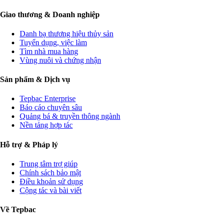
Giao thương & Doanh nghiệp
Danh bạ thương hiệu thủy sản
Tuyển dụng, việc làm
Tìm nhà mua hàng
Vùng nuôi và chứng nhận
Sản phẩm & Dịch vụ
Tepbac Enterprise
Báo cáo chuyên sâu
Quảng bá & truyền thông ngành
Nền tảng hợp tác
Hỗ trợ & Pháp lý
Trung tâm trợ giúp
Chính sách bảo mật
Điều khoản sử dụng
Cộng tác và bài viết
Về Tepbac