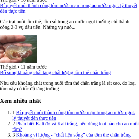
Bí quyết nuôi thành công tôm nước mặn trong ao nước ngọt: lý thuyết
đến thực tiễn
Các trại nuôi tôm thẻ, tôm sú trong ao nước ngọt thường chỉ thành
công 2-3 vụ đầu tiên. Những vụ nuô...
Thế giới
•
11 năm trước
Bổ sung khoáng chất tăng chất lượng tôm thẻ chân trắng
Nhu cầu khoáng chất trong nuôi tôm thẻ chân trắng là rất cao, do loại
tôm này có tốc độ tăng trưởng...
Xem nhiều nhất
1
Bí quyết nuôi thành công tôm nước mặn trong ao nước ngọt:
lý thuyết đến thực tiễn
2
Phân biệt Kali đỏ và Kali trắng, nên dùng loại nào cho ao nuôi
tôm?
3
Khoáng vi lượng - “chất liệu sống” của tôm thẻ chân trắng