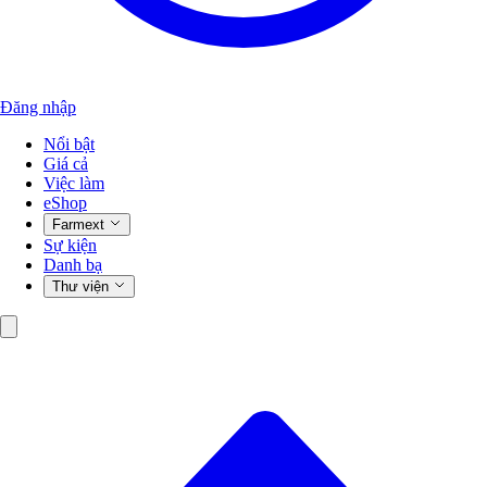
Đăng nhập
Nổi bật
Giá cả
Việc làm
eShop
Farmext
Sự kiện
Danh bạ
Thư viện