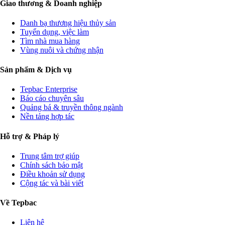
Giao thương & Doanh nghiệp
Danh bạ thương hiệu thủy sản
Tuyển dụng, việc làm
Tìm nhà mua hàng
Vùng nuôi và chứng nhận
Sản phẩm & Dịch vụ
Tepbac Enterprise
Báo cáo chuyên sâu
Quảng bá & truyền thông ngành
Nền tảng hợp tác
Hỗ trợ & Pháp lý
Trung tâm trợ giúp
Chính sách bảo mật
Điều khoản sử dụng
Cộng tác và bài viết
Về Tepbac
Liên hệ