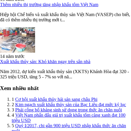
Thêm nhiều thị trường tăng nhập khẩu tôm Việt Nam
Hiệp hội Chế biến và xuất khẩu thủy sản Việt Nam (VASEP) cho biết,
đã có thêm nhiều thị trường mới t...
14 năm trước
Xuất khẩu thủy sản: Khó khăn ngay trên sân nhà
Năm 2012, dự kiến xuất khẩu thủy sản (XKTS) Khánh Hòa đạt 320 -
325 triệu USD, tăng 5 - 7% so với nă...
Xem nhiều nhất
1
Cơ hội xuất khẩu thủy hải sản sang châu Phi
2
Kim ngạch xuất khẩu thủy sản của Bạc Liêu đạt mức kỷ lục
3
Phải công bố kháng sinh sử dụng trong thức ăn chăn nuôi
4
Việt Nam phấn đấu giá trị xuất khẩu tôm càng xanh đạt 100
triệu USD
5
Quý I/2017, chi gần 900 triệu USD nhập khẩu thức ăn chăn
nuôi