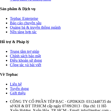
Sản phẩm & Dịch vụ
Tepbac Enterprise
Báo cáo chuyên sâu
Quảng bá & truyền thông ngành
Nền tảng hợp tác
Hỗ trợ & Pháp lý
Trung tâm trợ giúp
Chính sách bảo mật
Điều khoản sử dụng
Cộng tác và bài viết
Về Tepbac
Liên hệ
Tuyển dụng
Giới thiệu
CÔNG TY CỔ PHẦN TÉP BẠC · GPDKKD: 0312448735 do
sở KH & ĐT TP.HCM cấp ngày 07/09/2013 · Địa chỉ: 11 Hồ
Xuân Hương, Xuân Hòa, TP. HCM · Email:
info@tepbac.com
·