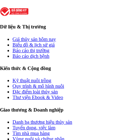
Dữ liệu & Thị trường
Giá thủy sản hôm nay
Biểu đồ & lịch sử giá
Báo cáo thị trường
Báo cáo dịch bệnh
Kiến thức & Cộng đồng
Kỹ thuật nuôi trồng
Quy trình & mô hình nuôi
Đặc điểm loài thủy sản
Thư viện Ebook & Video
Giao thương & Doanh nghiệp
Danh bạ thương hiệu thủy sản
Tuyển dụng, việc làm
Tìm nhà mua hàng
Vùng nuôi và chứng nhận