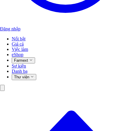
Đăng nhập
Nổi bật
Giá cả
Việc làm
eShop
Farmext
Sự kiện
Danh bạ
Thư viện