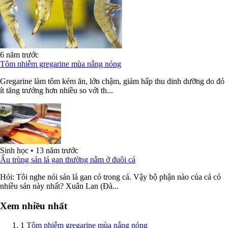
6 năm trước
Tôm nhiễm gregarine mùa nắng nóng
Gregarine làm tôm kém ăn, lớn chậm, giảm hấp thu dinh dưỡng do đó
ít tăng trưởng hơn nhiều so với th...
Sinh học
•
13 năm trước
Ấu trùng sán lá gan thường nằm ở đuôi cá
Hỏi: Tôi nghe nói sán lá gan có trong cá. Vậy bộ phận nào của cá có
nhiều sán này nhất? Xuân Lan (Đà...
Xem nhiều nhất
1
Tôm nhiễm gregarine mùa nắng nóng