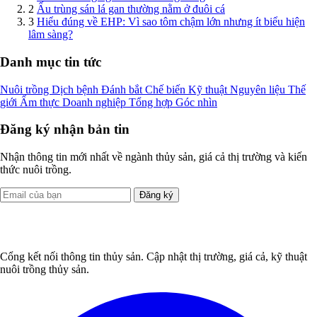
2
Ấu trùng sán lá gan thường nằm ở đuôi cá
3
Hiểu đúng về EHP: Vì sao tôm chậm lớn nhưng ít biểu hiện
lâm sàng?
Danh mục tin tức
Nuôi trồng
Dịch bệnh
Đánh bắt
Chế biến
Kỹ thuật
Nguyên liệu
Thế
giới
Ẩm thực
Doanh nghiệp
Tổng hợp
Góc nhìn
Đăng ký nhận bản tin
Nhận thông tin mới nhất về ngành thủy sản, giá cả thị trường và kiến
thức nuôi trồng.
Đăng ký
Cổng kết nối thông tin thủy sản. Cập nhật thị trường, giá cả, kỹ thuật
nuôi trồng thủy sản.