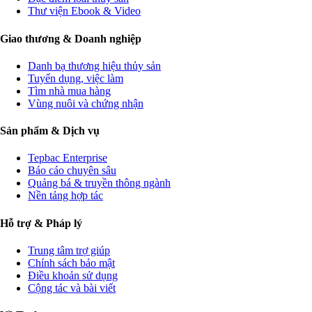
Thư viện Ebook & Video
Giao thương & Doanh nghiệp
Danh bạ thương hiệu thủy sản
Tuyển dụng, việc làm
Tìm nhà mua hàng
Vùng nuôi và chứng nhận
Sản phẩm & Dịch vụ
Tepbac Enterprise
Báo cáo chuyên sâu
Quảng bá & truyền thông ngành
Nền tảng hợp tác
Hỗ trợ & Pháp lý
Trung tâm trợ giúp
Chính sách bảo mật
Điều khoản sử dụng
Cộng tác và bài viết