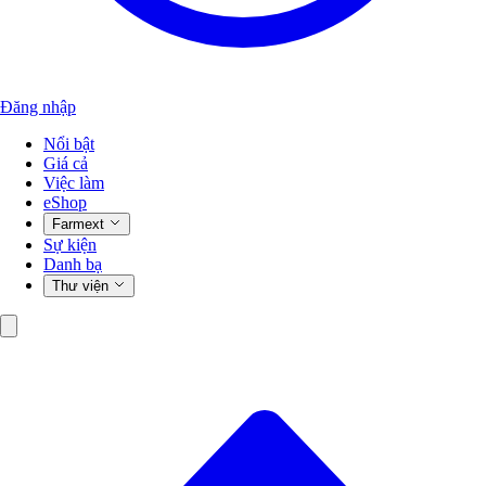
Đăng nhập
Nổi bật
Giá cả
Việc làm
eShop
Farmext
Sự kiện
Danh bạ
Thư viện