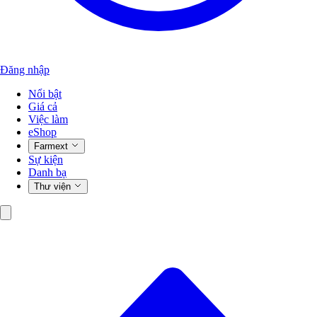
Đăng nhập
Nổi bật
Giá cả
Việc làm
eShop
Farmext
Sự kiện
Danh bạ
Thư viện