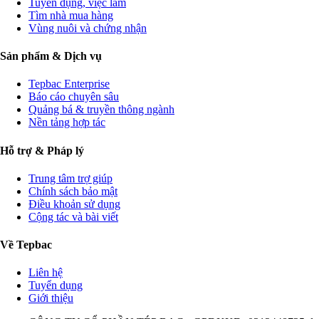
Tuyển dụng, việc làm
Tìm nhà mua hàng
Vùng nuôi và chứng nhận
Sản phẩm & Dịch vụ
Tepbac Enterprise
Báo cáo chuyên sâu
Quảng bá & truyền thông ngành
Nền tảng hợp tác
Hỗ trợ & Pháp lý
Trung tâm trợ giúp
Chính sách bảo mật
Điều khoản sử dụng
Cộng tác và bài viết
Về Tepbac
Liên hệ
Tuyển dụng
Giới thiệu