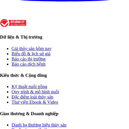
Dữ liệu & Thị trường
Giá thủy sản hôm nay
Biểu đồ & lịch sử giá
Báo cáo thị trường
Báo cáo dịch bệnh
Kiến thức & Cộng đồng
Kỹ thuật nuôi trồng
Quy trình & mô hình nuôi
Đặc điểm loài thủy sản
Thư viện Ebook & Video
Giao thương & Doanh nghiệp
Danh bạ thương hiệu thủy sản