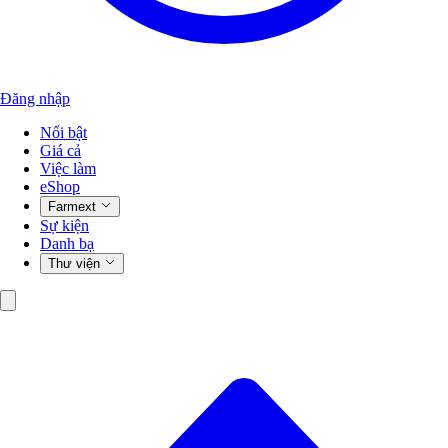
Đăng nhập
Nổi bật
Giá cả
Việc làm
eShop
Farmext
Sự kiện
Danh bạ
Thư viện