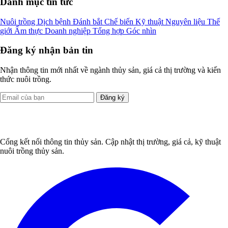
Danh mục tin tức
Nuôi trồng
Dịch bệnh
Đánh bắt
Chế biến
Kỹ thuật
Nguyên liệu
Thế
giới
Ẩm thực
Doanh nghiệp
Tổng hợp
Góc nhìn
Đăng ký nhận bản tin
Nhận thông tin mới nhất về ngành thủy sản, giá cả thị trường và kiến
thức nuôi trồng.
Đăng ký
Cổng kết nối thông tin thủy sản. Cập nhật thị trường, giá cả, kỹ thuật
nuôi trồng thủy sản.