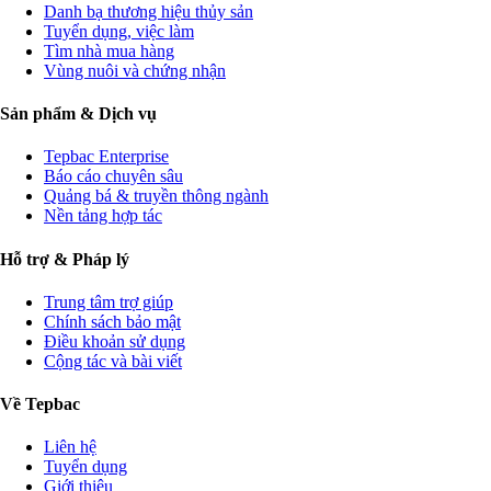
Danh bạ thương hiệu thủy sản
Tuyển dụng, việc làm
Tìm nhà mua hàng
Vùng nuôi và chứng nhận
Sản phẩm & Dịch vụ
Tepbac Enterprise
Báo cáo chuyên sâu
Quảng bá & truyền thông ngành
Nền tảng hợp tác
Hỗ trợ & Pháp lý
Trung tâm trợ giúp
Chính sách bảo mật
Điều khoản sử dụng
Cộng tác và bài viết
Về Tepbac
Liên hệ
Tuyển dụng
Giới thiệu