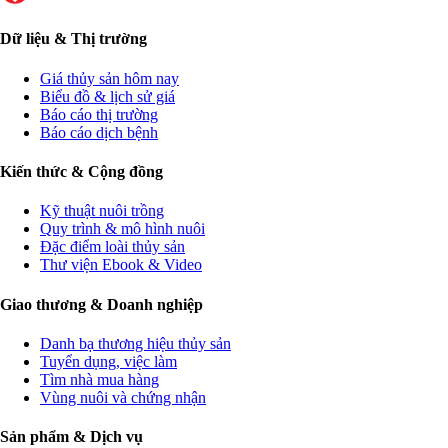
Dữ liệu & Thị trường
Giá thủy sản hôm nay
Biểu đồ & lịch sử giá
Báo cáo thị trường
Báo cáo dịch bệnh
Kiến thức & Cộng đồng
Kỹ thuật nuôi trồng
Quy trình & mô hình nuôi
Đặc điểm loài thủy sản
Thư viện Ebook & Video
Giao thương & Doanh nghiệp
Danh bạ thương hiệu thủy sản
Tuyển dụng, việc làm
Tìm nhà mua hàng
Vùng nuôi và chứng nhận
Sản phẩm & Dịch vụ