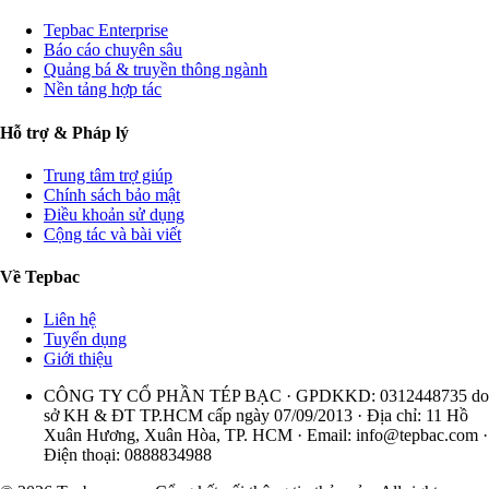
Tepbac Enterprise
Báo cáo chuyên sâu
Quảng bá & truyền thông ngành
Nền tảng hợp tác
Hỗ trợ & Pháp lý
Trung tâm trợ giúp
Chính sách bảo mật
Điều khoản sử dụng
Cộng tác và bài viết
Về Tepbac
Liên hệ
Tuyển dụng
Giới thiệu
CÔNG TY CỔ PHẦN TÉP BẠC · GPDKKD: 0312448735 do
sở KH & ĐT TP.HCM cấp ngày 07/09/2013 · Địa chỉ: 11 Hồ
Xuân Hương, Xuân Hòa, TP. HCM · Email:
info@tepbac.com
·
Điện thoại: 0888834988