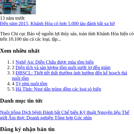
13 năm trước
Đến năm 2015, Khánh Hòa có hơn 5.000 tàu đánh bắt xa bờ
Theo Chi cục Bảo vệ nguồn lợi thủy sản, toàn tỉnh Khánh Hòa hiện có
trên 10.100 tàu cá các loại, tập...
Xem nhiều nhất
1
Nghệ An: Diễn Châu được mùa tôm biển
2
Diện tích và sản lượng tôm nuôi nước lợ đều giảm
3
ĐBSCL: Thời tiết thất thường ảnh hưởng đến kế hoạch thả
nuôi tôm
4
Tỷ phú nuôi tôm
5
Hà Tĩnh: Ngư dân trúng đậm các loại sò biển
Danh mục tin tức
Nuôi trồng
Dịch bệnh
Đánh bắt
Chế biến
Kỹ thuật
Nguyên liệu
Thế
giới
Ẩm thực
Doanh nghiệp
Tổng hợp
Góc nhìn
Đăng ký nhận bản tin