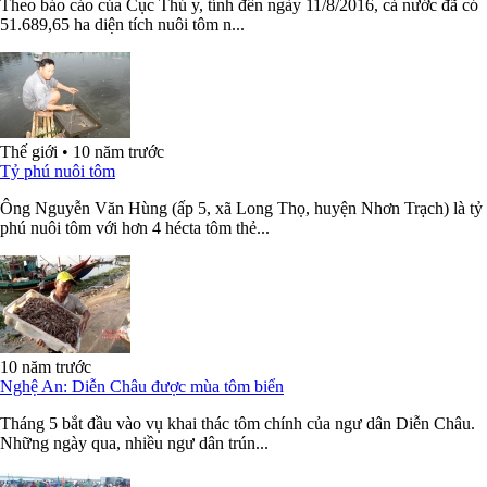
Theo báo cáo của Cục Thú y, tính đến ngày 11/8/2016, cả nước đã có
51.689,65 ha diện tích nuôi tôm n...
Thế giới
•
10 năm trước
Tỷ phú nuôi tôm
Ông Nguyễn Văn Hùng (ấp 5, xã Long Thọ, huyện Nhơn Trạch) là tỷ
phú nuôi tôm với hơn 4 hécta tôm thẻ...
10 năm trước
Nghệ An: Diễn Châu được mùa tôm biển
Tháng 5 bắt đầu vào vụ khai thác tôm chính của ngư dân Diễn Châu.
Những ngày qua, nhiều ngư dân trún...