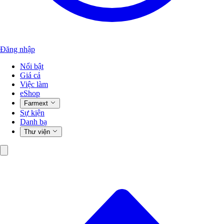
Đăng nhập
Nổi bật
Giá cả
Việc làm
eShop
Farmext
Sự kiện
Danh bạ
Thư viện