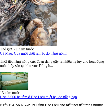
Thế giới
•
1 năm trước
Cà Mau: Cua nuôi chết rải rác do nắng nóng
Thời tiết nắng nóng cực đoan đang gây ra nhiều hệ lụy cho hoạt động
nuôi thủy sản tại khu vực Đồng b...
13 năm trước
Hơn 5.000 ha tôm ở Bạc Liêu thiệt hại do nắng hạn
Ngày 6.4, Sở NN-PTNT tỉnh Bạc Liêu cho biết thời tiết trong những