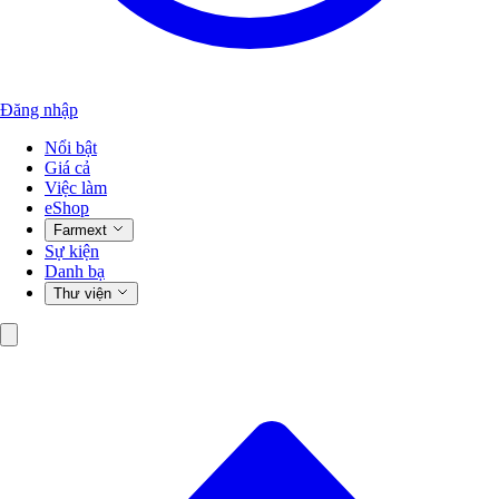
Đăng nhập
Nổi bật
Giá cả
Việc làm
eShop
Farmext
Sự kiện
Danh bạ
Thư viện