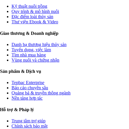
Kỹ thuật nuôi trồng
Quy trình & mô hình nuôi
Đặc điểm loài thủy sản
Thư viện Ebook & Video
Giao thương & Doanh nghiệp
Danh bạ thương hiệu thủy sản
Tuyển dụng, việc làm
Tìm nhà mua hàng
Vùng nuôi và chứng nhận
Sản phẩm & Dịch vụ
Tepbac Enterprise
Báo cáo chuyên sâu
Quảng bá & truyền thông ngành
Nền tảng hợp tác
Hỗ trợ & Pháp lý
Trung tâm trợ giúp
Chính sách bảo mật