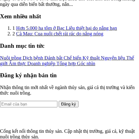
ngày qua diễn biến bất thường, nắn...
Xem nhiều nhất
1
Hơn 5.000 ha tôm ở Bạc Liêu thiệt hại do nắng hạn
2
Cà Mau: Cua nuôi chết rải rác do nắng nóng
Danh mục tin tức
Nuôi trồng
Dịch bệnh
Đánh bắt
Chế biến
Kỹ thuật
Nguyên liệu
Thế
giới
Ẩm thực
Doanh nghiệp
Tổng hợp
Góc nhìn
Đăng ký nhận bản tin
Nhận thông tin mới nhất về ngành thủy sản, giá cả thị trường và kiến
thức nuôi trồng.
Đăng ký
Cổng kết nối thông tin thủy sản. Cập nhật thị trường, giá cả, kỹ thuật
nuôi trồng thủy sản.