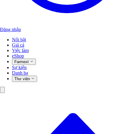
Đăng nhập
Nổi bật
Giá cả
Việc làm
eShop
Farmext
Sự kiện
Danh bạ
Thư viện