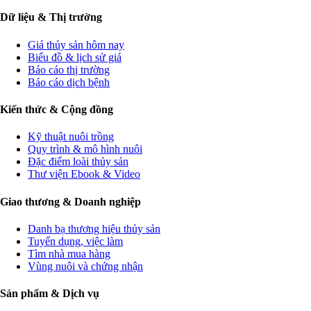
Dữ liệu & Thị trường
Giá thủy sản hôm nay
Biểu đồ & lịch sử giá
Báo cáo thị trường
Báo cáo dịch bệnh
Kiến thức & Cộng đồng
Kỹ thuật nuôi trồng
Quy trình & mô hình nuôi
Đặc điểm loài thủy sản
Thư viện Ebook & Video
Giao thương & Doanh nghiệp
Danh bạ thương hiệu thủy sản
Tuyển dụng, việc làm
Tìm nhà mua hàng
Vùng nuôi và chứng nhận
Sản phẩm & Dịch vụ