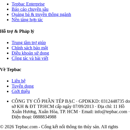
Tepbac Enterprise
Báo cáo chuyên sâu
Quảng bá & truyền thông ngành
Nền tảng hợp tác
Hỗ trợ & Pháp lý
Trung tâm trợ giúp
Chính sách bảo mật
Điều khoản sử dụng
Cộng tác và bài viết
Về Tepbac
Liên hệ
Tuyển dụng
Giới thiệu
CÔNG TY CỔ PHẦN TÉP BẠC · GPDKKD: 0312448735 do
sở KH & ĐT TP.HCM cấp ngày 07/09/2013 · Địa chỉ: 11 Hồ
Xuân Hương, Xuân Hòa, TP. HCM · Email:
info@tepbac.com
·
Điện thoại: 0888834988
© 2026 Tepbac.com - Cổng kết nối thông tin thủy sản. All rights