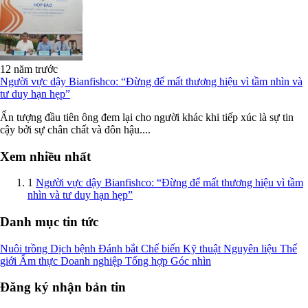
12 năm trước
Người vực dậy Bianfishco: “Đừng để mất thương hiệu vì tầm nhìn và
tư duy hạn hẹp”
Ấn tượng đầu tiên ông đem lại cho người khác khi tiếp xúc là sự tin
cậy bởi sự chân chất và đôn hậu....
Xem nhiều nhất
1
Người vực dậy Bianfishco: “Đừng để mất thương hiệu vì tầm
nhìn và tư duy hạn hẹp”
Danh mục tin tức
Nuôi trồng
Dịch bệnh
Đánh bắt
Chế biến
Kỹ thuật
Nguyên liệu
Thế
giới
Ẩm thực
Doanh nghiệp
Tổng hợp
Góc nhìn
Đăng ký nhận bản tin