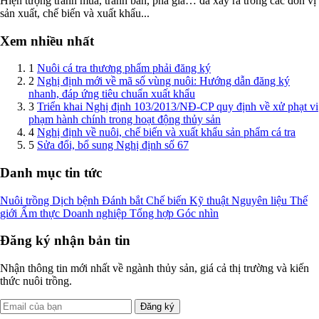
Hiện tượng tranh mua, tranh bán, phá giá… đã xảy ra trong các đơn vị
sản xuất, chế biến và xuất khẩu...
Xem nhiều nhất
1
Nuôi cá tra thương phẩm phải đăng ký
2
Nghị định mới về mã số vùng nuôi: Hướng dẫn đăng ký
nhanh, đáp ứng tiêu chuẩn xuất khẩu
3
Triển khai Nghị định 103/2013/NĐ-CP quy định về xử phạt vi
phạm hành chính trong hoạt động thủy sản
4
Nghị định về nuôi, chế biến và xuất khẩu sản phẩm cá tra
5
Sửa đổi, bổ sung Nghị định số 67
Danh mục tin tức
Nuôi trồng
Dịch bệnh
Đánh bắt
Chế biến
Kỹ thuật
Nguyên liệu
Thế
giới
Ẩm thực
Doanh nghiệp
Tổng hợp
Góc nhìn
Đăng ký nhận bản tin
Nhận thông tin mới nhất về ngành thủy sản, giá cả thị trường và kiến
thức nuôi trồng.
Đăng ký