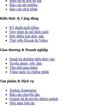
Biểu đồ & lịch sử giá
Báo cáo thị trường
Báo cáo dịch bệnh
Kiến thức & Cộng đồng
Kỹ thuật nuôi trồng
Quy trình & mô hình nuôi
Đặc điểm loài thủy sản
Thư viện Ebook & Video
Giao thương & Doanh nghiệp
Danh bạ thương hiệu thủy sản
Tuyển dụng, việc làm
Tìm nhà mua hàng
Vùng nuôi và chứng nhận
Sản phẩm & Dịch vụ
Tepbac Enterprise
Báo cáo chuyên sâu
Quảng bá & truyền thông ngành
Nền tảng hợp tác