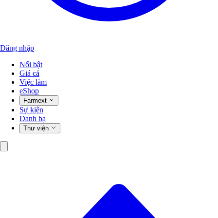
Đăng nhập
Nổi bật
Giá cả
Việc làm
eShop
Farmext
Sự kiện
Danh bạ
Thư viện