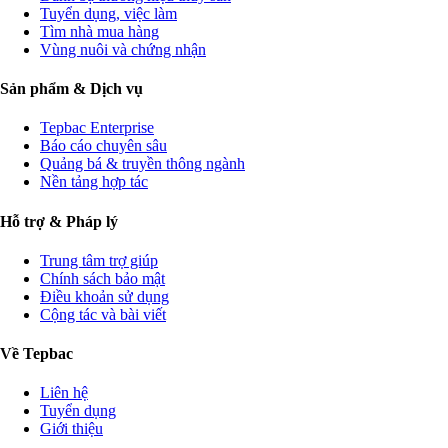
Tuyển dụng, việc làm
Tìm nhà mua hàng
Vùng nuôi và chứng nhận
Sản phẩm & Dịch vụ
Tepbac Enterprise
Báo cáo chuyên sâu
Quảng bá & truyền thông ngành
Nền tảng hợp tác
Hỗ trợ & Pháp lý
Trung tâm trợ giúp
Chính sách bảo mật
Điều khoản sử dụng
Cộng tác và bài viết
Về Tepbac
Liên hệ
Tuyển dụng
Giới thiệu