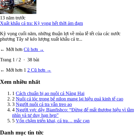
13 năm trước
Xuất khẩu cá tra: Kỳ vọng hết thời ảm đạm
Kỳ vọng cuối năm, những thuận lợi về mùa lễ tết của các nước
phương Tây sẽ kéo lượng xuất khẩu cá tr...
← Mới hơn
Cũ hơn →
Trang
1
/
2
·
38
bài
← Mới hơn
1
2
Cũ hơn →
Xem nhiều nhất
1
Cách chuẩn bị ao nuôi cá Nàng Hai
2
Nuôi cá lóc trong bể nilon mang lại hiệu quả kinh tế cao
3
Người nuôi cá tra vẫn treo ao
4
Người vực dậy Bianfishco: “Đừng để mất thương hiệu vì tầm
nhìn và tư duy hạn hẹp”
5
Vốn chậm triển khai, cá tra… mắc cạn
Danh mục tin tức