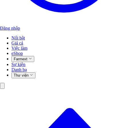
Đăng nhập
Nổi bật
Giá cả
Việc làm
eShop
Farmext
Sự kiện
Danh bạ
Thư viện