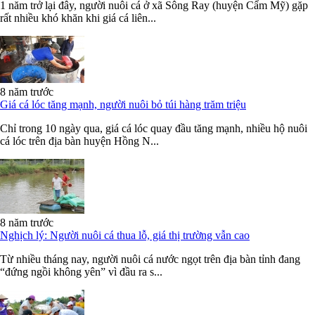
1 năm trở lại đây, người nuôi cá ở xã Sông Ray (huyện Cẩm Mỹ) gặp
rất nhiều khó khăn khi giá cá liên...
8 năm trước
Giá cá lóc tăng mạnh, người nuôi bỏ túi hàng trăm triệu
Chỉ trong 10 ngày qua, giá cá lóc quay đầu tăng mạnh, nhiều hộ nuôi
cá lóc trên địa bàn huyện Hồng N...
8 năm trước
Nghịch lý: Người nuôi cá thua lỗ, giá thị trường vẫn cao
Từ nhiều tháng nay, người nuôi cá nước ngọt trên địa bàn tỉnh đang
“đứng ngồi không yên” vì đầu ra s...