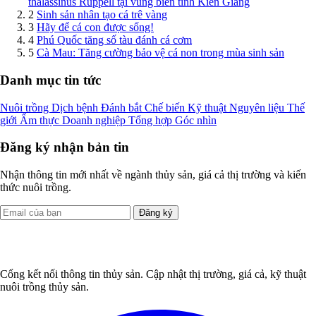
thalassinus Rüppell tại vùng biển tỉnh Kiên Giang
2
Sinh sản nhân tạo cá trê vàng
3
Hãy để cá con được sống!
4
Phú Quốc tăng số tàu đánh cá cơm
5
Cà Mau: Tăng cường bảo vệ cá non trong mùa sinh sản
Danh mục tin tức
Nuôi trồng
Dịch bệnh
Đánh bắt
Chế biến
Kỹ thuật
Nguyên liệu
Thế
giới
Ẩm thực
Doanh nghiệp
Tổng hợp
Góc nhìn
Đăng ký nhận bản tin
Nhận thông tin mới nhất về ngành thủy sản, giá cả thị trường và kiến
thức nuôi trồng.
Đăng ký
Cổng kết nối thông tin thủy sản. Cập nhật thị trường, giá cả, kỹ thuật
nuôi trồng thủy sản.