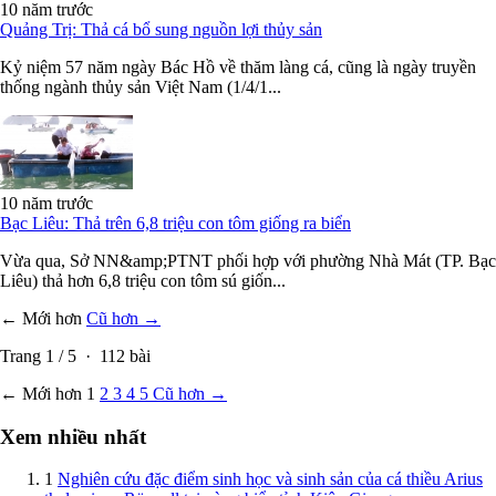
10 năm trước
Quảng Trị: Thả cá bổ sung nguồn lợi thủy sản
Kỷ niệm 57 năm ngày Bác Hồ về thăm làng cá, cũng là ngày truyền
thống ngành thủy sản Việt Nam (1/4/1...
10 năm trước
Bạc Liêu: Thả trên 6,8 triệu con tôm giống ra biển
Vừa qua, Sở NN&amp;PTNT phối hợp với phường Nhà Mát (TP. Bạc
Liêu) thả hơn 6,8 triệu con tôm sú giốn...
← Mới hơn
Cũ hơn →
Trang
1
/
5
·
112
bài
← Mới hơn
1
2
3
4
5
Cũ hơn →
Xem nhiều nhất
1
Nghiên cứu đặc điểm sinh học và sinh sản của cá thiều Arius