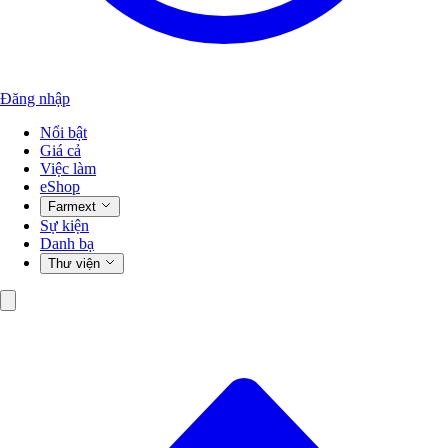
Đăng nhập
Nổi bật
Giá cả
Việc làm
eShop
Farmext
Sự kiện
Danh bạ
Thư viện