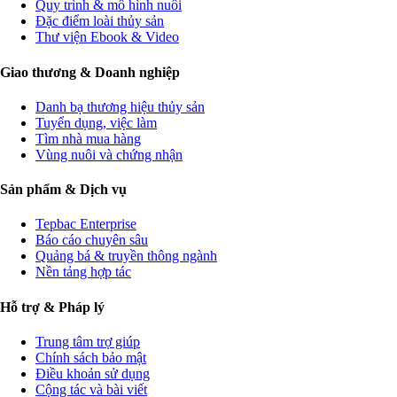
Quy trình & mô hình nuôi
Đặc điểm loài thủy sản
Thư viện Ebook & Video
Giao thương & Doanh nghiệp
Danh bạ thương hiệu thủy sản
Tuyển dụng, việc làm
Tìm nhà mua hàng
Vùng nuôi và chứng nhận
Sản phẩm & Dịch vụ
Tepbac Enterprise
Báo cáo chuyên sâu
Quảng bá & truyền thông ngành
Nền tảng hợp tác
Hỗ trợ & Pháp lý
Trung tâm trợ giúp
Chính sách bảo mật
Điều khoản sử dụng
Cộng tác và bài viết