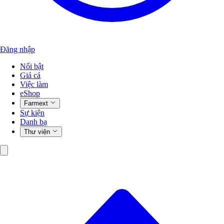
Đăng nhập
Nổi bật
Giá cả
Việc làm
eShop
Farmext
Sự kiện
Danh bạ
Thư viện