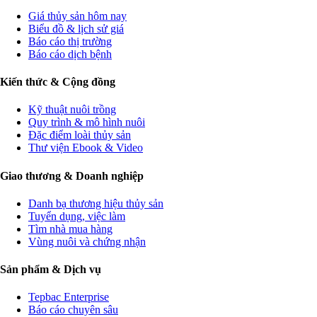
Giá thủy sản hôm nay
Biểu đồ & lịch sử giá
Báo cáo thị trường
Báo cáo dịch bệnh
Kiến thức & Cộng đồng
Kỹ thuật nuôi trồng
Quy trình & mô hình nuôi
Đặc điểm loài thủy sản
Thư viện Ebook & Video
Giao thương & Doanh nghiệp
Danh bạ thương hiệu thủy sản
Tuyển dụng, việc làm
Tìm nhà mua hàng
Vùng nuôi và chứng nhận
Sản phẩm & Dịch vụ
Tepbac Enterprise
Báo cáo chuyên sâu