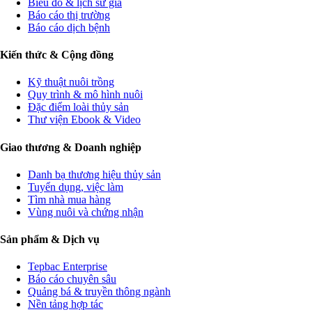
Biểu đồ & lịch sử giá
Báo cáo thị trường
Báo cáo dịch bệnh
Kiến thức & Cộng đồng
Kỹ thuật nuôi trồng
Quy trình & mô hình nuôi
Đặc điểm loài thủy sản
Thư viện Ebook & Video
Giao thương & Doanh nghiệp
Danh bạ thương hiệu thủy sản
Tuyển dụng, việc làm
Tìm nhà mua hàng
Vùng nuôi và chứng nhận
Sản phẩm & Dịch vụ
Tepbac Enterprise
Báo cáo chuyên sâu
Quảng bá & truyền thông ngành
Nền tảng hợp tác