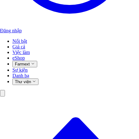
Đăng nhập
Nổi bật
Giá cả
Việc làm
eShop
Farmext
Sự kiện
Danh bạ
Thư viện