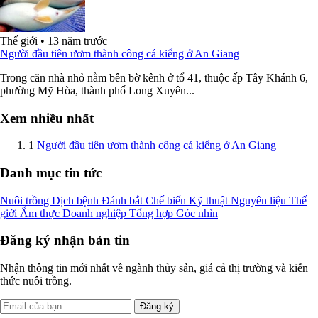
Thế giới
•
13 năm trước
Người đầu tiên ươm thành công cá kiểng ở An Giang
Trong căn nhà nhỏ nằm bên bờ kênh ở tổ 41, thuộc ấp Tây Khánh 6,
phường Mỹ Hòa, thành phố Long Xuyên...
Xem nhiều nhất
1
Người đầu tiên ươm thành công cá kiểng ở An Giang
Danh mục tin tức
Nuôi trồng
Dịch bệnh
Đánh bắt
Chế biến
Kỹ thuật
Nguyên liệu
Thế
giới
Ẩm thực
Doanh nghiệp
Tổng hợp
Góc nhìn
Đăng ký nhận bản tin
Nhận thông tin mới nhất về ngành thủy sản, giá cả thị trường và kiến
thức nuôi trồng.
Đăng ký