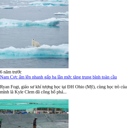
6 năm trước
Nam Cực ấm lên nhanh gấp ba lần mức tăng trung bình toàn cầu
Ryan Fogt, giáo sư khí tượng học tại ĐH Ohio (Mỹ), cùng học trò của
mình là Kyle Clem đã công bố phá...