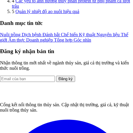
4
Các yếu tố ảnh hưởng thủy phân protein từ phụ phẩm cá lưỡi
trâu
5
Quản lý nhiệt độ ao nuôi hiệu quả
Danh mục tin tức
Nuôi trồng
Dịch bệnh
Đánh bắt
Chế biến
Kỹ thuật
Nguyên liệu
Thế
giới
Ẩm thực
Doanh nghiệp
Tổng hợp
Góc nhìn
Đăng ký nhận bản tin
Nhận thông tin mới nhất về ngành thủy sản, giá cả thị trường và kiến
thức nuôi trồng.
Đăng ký
Cổng kết nối thông tin thủy sản. Cập nhật thị trường, giá cả, kỹ thuật
nuôi trồng thủy sản.