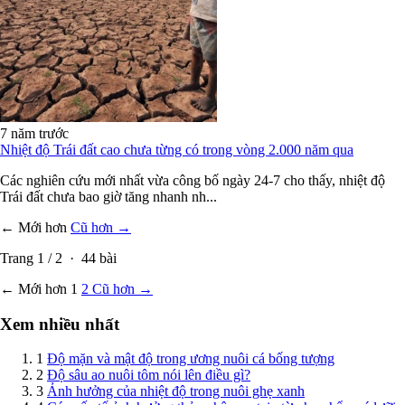
7 năm trước
Nhiệt độ Trái đất cao chưa từng có trong vòng 2.000 năm qua
Các nghiên cứu mới nhất vừa công bố ngày 24-7 cho thấy, nhiệt độ
Trái đất chưa bao giờ tăng nhanh nh...
← Mới hơn
Cũ hơn →
Trang
1
/
2
·
44
bài
← Mới hơn
1
2
Cũ hơn →
Xem nhiều nhất
1
Độ mặn và mật độ trong ương nuôi cá bống tượng
2
Độ sâu ao nuôi tôm nói lên điều gì?
3
Ảnh hưởng của nhiệt độ trong nuôi ghẹ xanh