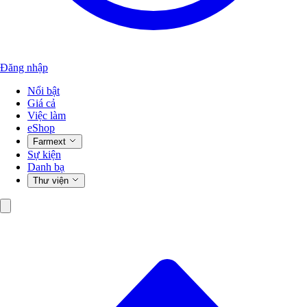
Đăng nhập
Nổi bật
Giá cả
Việc làm
eShop
Farmext
Sự kiện
Danh bạ
Thư viện