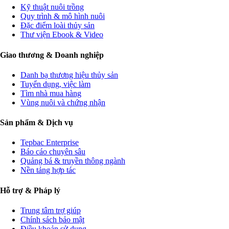
Kỹ thuật nuôi trồng
Quy trình & mô hình nuôi
Đặc điểm loài thủy sản
Thư viện Ebook & Video
Giao thương & Doanh nghiệp
Danh bạ thương hiệu thủy sản
Tuyển dụng, việc làm
Tìm nhà mua hàng
Vùng nuôi và chứng nhận
Sản phẩm & Dịch vụ
Tepbac Enterprise
Báo cáo chuyên sâu
Quảng bá & truyền thông ngành
Nền tảng hợp tác
Hỗ trợ & Pháp lý
Trung tâm trợ giúp
Chính sách bảo mật
Điều khoản sử dụng