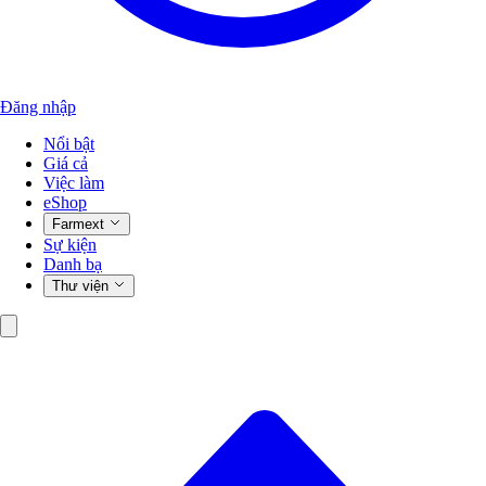
Đăng nhập
Nổi bật
Giá cả
Việc làm
eShop
Farmext
Sự kiện
Danh bạ
Thư viện