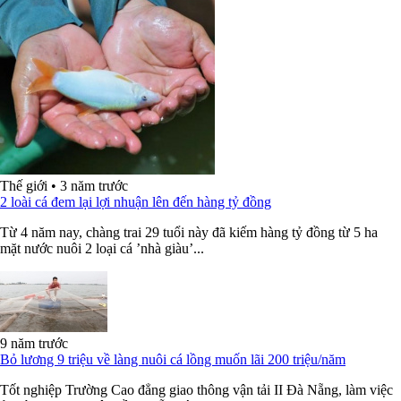
Thế giới
•
3 năm trước
2 loài cá đem lại lợi nhuận lên đến hàng tỷ đồng
Từ 4 năm nay, chàng trai 29 tuổi này đã kiếm hàng tỷ đồng từ 5 ha
mặt nước nuôi 2 loại cá ’nhà giàu’...
9 năm trước
Bỏ lương 9 triệu về làng nuôi cá lồng muốn lãi 200 triệu/năm
Tốt nghiệp Trường Cao đẳng giao thông vận tải II Đà Nẵng, làm việc