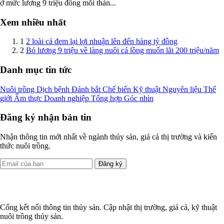
ở mức lương 9 triệu đồng mỗi thán...
Xem nhiều nhất
1
2 loài cá đem lại lợi nhuận lên đến hàng tỷ đồng
2
Bỏ lương 9 triệu về làng nuôi cá lồng muốn lãi 200 triệu/năm
Danh mục tin tức
Nuôi trồng
Dịch bệnh
Đánh bắt
Chế biến
Kỹ thuật
Nguyên liệu
Thế
giới
Ẩm thực
Doanh nghiệp
Tổng hợp
Góc nhìn
Đăng ký nhận bản tin
Nhận thông tin mới nhất về ngành thủy sản, giá cả thị trường và kiến
thức nuôi trồng.
Đăng ký
Cổng kết nối thông tin thủy sản. Cập nhật thị trường, giá cả, kỹ thuật
nuôi trồng thủy sản.