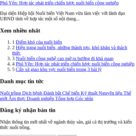
Phú Yên: Hợp tác phát triển chiến lược nuôi biển công nghiệp
Đại diện Hiệp hội Nuôi biển Việt Nam vừa làm việc với lãnh đạo
UBND tỉnh về hợp tác một số nội dung...
Xem nhiều nhất
1
Điểm khó của nuôi biển
2
Hiện trạng nuôi biển, những thành tựu, khó khăn và thách
thức
3
Nuôi biển công nghệ cao mở ra hướng đi khả quan
4
Phú Yên: Hợp tác phát triển chiến lược nuôi biển công nghiệp
5
Cấp xã giao khu vực nuôi biển trong 3 hải lý
Danh mục tin tức
Nuôi trồng
Dịch bệnh
Đánh bắt
Chế biến
Kỹ thuật
Nguyên liệu
Thế
giới
Ẩm thực
Doanh nghiệp
Tổng hợp
Góc nhìn
Đăng ký nhận bản tin
Nhận thông tin mới nhất về ngành thủy sản, giá cả thị trường và kiến
thức nuôi trồng.