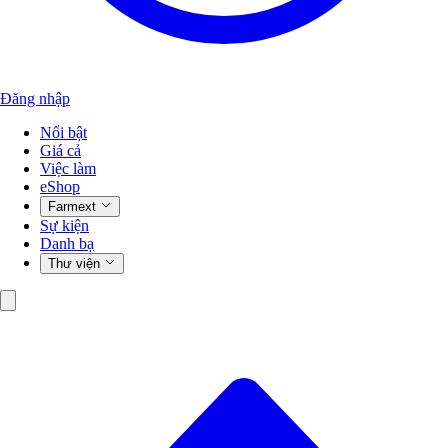
Đăng nhập
Nổi bật
Giá cả
Việc làm
eShop
Farmext
Sự kiện
Danh bạ
Thư viện