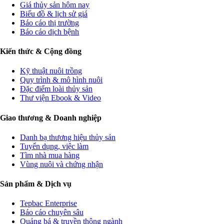
Giá thủy sản hôm nay
Biểu đồ & lịch sử giá
Báo cáo thị trường
Báo cáo dịch bệnh
Kiến thức & Cộng đồng
Kỹ thuật nuôi trồng
Quy trình & mô hình nuôi
Đặc điểm loài thủy sản
Thư viện Ebook & Video
Giao thương & Doanh nghiệp
Danh bạ thương hiệu thủy sản
Tuyển dụng, việc làm
Tìm nhà mua hàng
Vùng nuôi và chứng nhận
Sản phẩm & Dịch vụ
Tepbac Enterprise
Báo cáo chuyên sâu
Quảng bá & truyền thông ngành