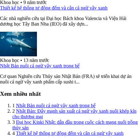
Khoa học
•
9 năm trước
Thiết kế hệ thống tự động đếm và cân cá ngừ vây xanh
Các nhà nghiên cứu tại Đại học Bách khoa Valencia và Viện Hải
dương học Tây Ban Nha (IEO) đã xây dựn...
Khoa học
•
13 năm trước
Nhật Bản nuôi cá ngừ vây xanh trong bể
Cơ quan Nghiên cứu Thủy sản Nhật Bản (FRA) sẽ triển khai dự án
nuôi cá ngừ vây xanh phẩm cấp sushi t...
Xem nhiều nhất
1
Nhật Bản nuôi cá ngừ vây xanh trong bể
2
Nhật Bản: Đẩy mạnh sản xuất cá ngừ vây xanh nuôi khép kín
cho thương mại
3
Đại học Kinki Nhật: dẫn đầu trong cuộc cách mạng nuôi trồng
thủy sản
4
Thiết kế hệ thống tự động đếm và cân cá ngừ vây xanh