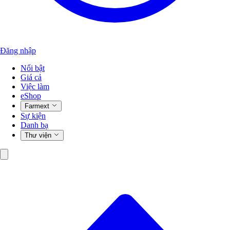
Đăng nhập
Nổi bật
Giá cả
Việc làm
eShop
Farmext
Sự kiện
Danh bạ
Thư viện