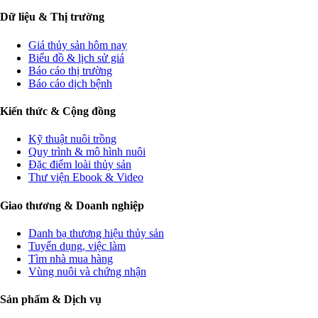
Dữ liệu & Thị trường
Giá thủy sản hôm nay
Biểu đồ & lịch sử giá
Báo cáo thị trường
Báo cáo dịch bệnh
Kiến thức & Cộng đồng
Kỹ thuật nuôi trồng
Quy trình & mô hình nuôi
Đặc điểm loài thủy sản
Thư viện Ebook & Video
Giao thương & Doanh nghiệp
Danh bạ thương hiệu thủy sản
Tuyển dụng, việc làm
Tìm nhà mua hàng
Vùng nuôi và chứng nhận
Sản phẩm & Dịch vụ