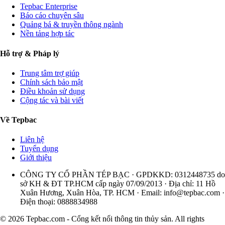
Tepbac Enterprise
Báo cáo chuyên sâu
Quảng bá & truyền thông ngành
Nền tảng hợp tác
Hỗ trợ & Pháp lý
Trung tâm trợ giúp
Chính sách bảo mật
Điều khoản sử dụng
Cộng tác và bài viết
Về Tepbac
Liên hệ
Tuyển dụng
Giới thiệu
CÔNG TY CỔ PHẦN TÉP BẠC · GPDKKD: 0312448735 do
sở KH & ĐT TP.HCM cấp ngày 07/09/2013 · Địa chỉ: 11 Hồ
Xuân Hương, Xuân Hòa, TP. HCM · Email:
info@tepbac.com
·
Điện thoại: 0888834988
© 2026 Tepbac.com - Cổng kết nối thông tin thủy sản. All rights