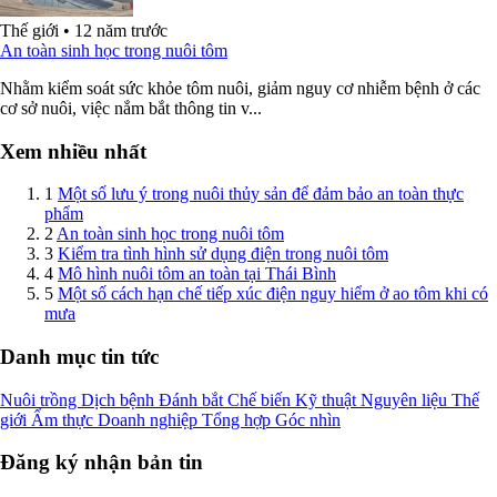
Thế giới
•
12 năm trước
An toàn sinh học trong nuôi tôm
Nhằm kiểm soát sức khỏe tôm nuôi, giảm nguy cơ nhiễm bệnh ở các
cơ sở nuôi, việc nắm bắt thông tin v...
Xem nhiều nhất
1
Một số lưu ý trong nuôi thủy sản để đảm bảo an toàn thực
phẩm
2
An toàn sinh học trong nuôi tôm
3
Kiểm tra tình hình sử dụng điện trong nuôi tôm
4
Mô hình nuôi tôm an toàn tại Thái Bình
5
Một số cách hạn chế tiếp xúc điện nguy hiểm ở ao tôm khi có
mưa
Danh mục tin tức
Nuôi trồng
Dịch bệnh
Đánh bắt
Chế biến
Kỹ thuật
Nguyên liệu
Thế
giới
Ẩm thực
Doanh nghiệp
Tổng hợp
Góc nhìn
Đăng ký nhận bản tin