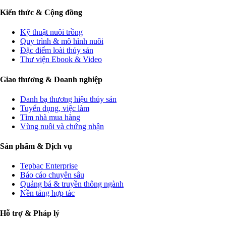
Kiến thức & Cộng đồng
Kỹ thuật nuôi trồng
Quy trình & mô hình nuôi
Đặc điểm loài thủy sản
Thư viện Ebook & Video
Giao thương & Doanh nghiệp
Danh bạ thương hiệu thủy sản
Tuyển dụng, việc làm
Tìm nhà mua hàng
Vùng nuôi và chứng nhận
Sản phẩm & Dịch vụ
Tepbac Enterprise
Báo cáo chuyên sâu
Quảng bá & truyền thông ngành
Nền tảng hợp tác
Hỗ trợ & Pháp lý