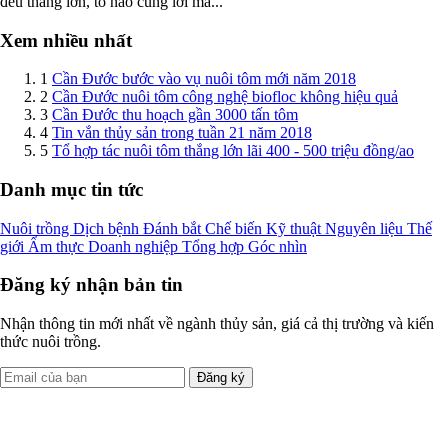
đều thắng lớn, tổ nào cũng lời mấ...
Xem nhiều nhất
1
Cần Đước bước vào vụ nuôi tôm mới năm 2018
2
Cần Đước nuôi tôm công nghệ biofloc không hiệu quả
3
Cần Đước thu hoạch gần 3000 tấn tôm
4
Tin vắn thủy sản trong tuần 21 năm 2018
5
Tổ hợp tác nuôi tôm thắng lớn lãi 400 - 500 triệu đồng/ao
Danh mục tin tức
Nuôi trồng
Dịch bệnh
Đánh bắt
Chế biến
Kỹ thuật
Nguyên liệu
Thế
giới
Ẩm thực
Doanh nghiệp
Tổng hợp
Góc nhìn
Đăng ký nhận bản tin
Nhận thông tin mới nhất về ngành thủy sản, giá cả thị trường và kiến
thức nuôi trồng.
Đăng ký