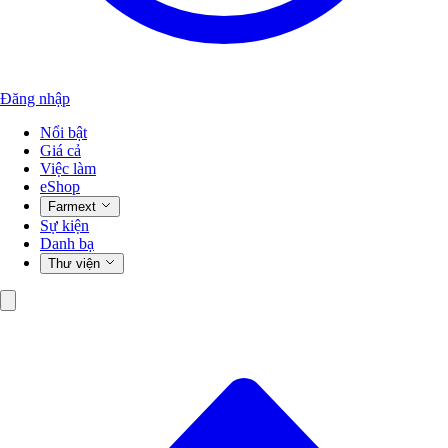
Đăng nhập
Nổi bật
Giá cả
Việc làm
eShop
Farmext
Sự kiện
Danh bạ
Thư viện