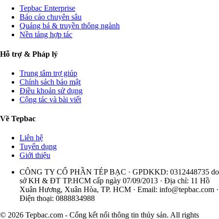
Tepbac Enterprise
Báo cáo chuyên sâu
Quảng bá & truyền thông ngành
Nền tảng hợp tác
Hỗ trợ & Pháp lý
Trung tâm trợ giúp
Chính sách bảo mật
Điều khoản sử dụng
Cộng tác và bài viết
Về Tepbac
Liên hệ
Tuyển dụng
Giới thiệu
CÔNG TY CỔ PHẦN TÉP BẠC · GPDKKD: 0312448735 do
sở KH & ĐT TP.HCM cấp ngày 07/09/2013 · Địa chỉ: 11 Hồ
Xuân Hương, Xuân Hòa, TP. HCM · Email:
info@tepbac.com
·
Điện thoại: 0888834988
© 2026 Tepbac.com - Cổng kết nối thông tin thủy sản. All rights