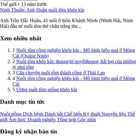
Thế giới
•
13 năm trước
Ninh Thuận: Anh Huân nuôi tôm khép kín
Anh Trần Đắc Huân, 41 tuổi ở thôn Khánh Nhơn (Nhơn Hải, Ninh
Hải) đầu tư nuôi tôm thẻ chân trắng the...
Xem nhiều nhất
1
Nuôi tôm công nghiệp khép kín - Mô hình hiệu quả ở Móng
Cái (Quảng Ninh)
2
Nuôi tôm khép kín: &quot;bí quyết&quot; bất bại của những
tỷ phú tôm
3
Câu chuyện nuôi tôm thành công ở Thái Lan
4
Nuôi tôm công nghiệp khép kín - Mô hình hiệu quả ở Móng
Cái
5
Ương nuôi tôm giống khép kín
Danh mục tin tức
Nuôi trồng
Dịch bệnh
Đánh bắt
Chế biến
Kỹ thuật
Nguyên liệu
Thế
giới
Ẩm thực
Doanh nghiệp
Tổng hợp
Góc nhìn
Đăng ký nhận bản tin