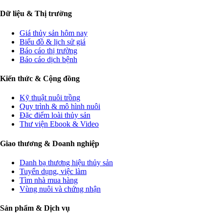
Dữ liệu & Thị trường
Giá thủy sản hôm nay
Biểu đồ & lịch sử giá
Báo cáo thị trường
Báo cáo dịch bệnh
Kiến thức & Cộng đồng
Kỹ thuật nuôi trồng
Quy trình & mô hình nuôi
Đặc điểm loài thủy sản
Thư viện Ebook & Video
Giao thương & Doanh nghiệp
Danh bạ thương hiệu thủy sản
Tuyển dụng, việc làm
Tìm nhà mua hàng
Vùng nuôi và chứng nhận
Sản phẩm & Dịch vụ