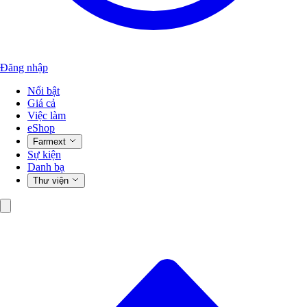
Đăng nhập
Nổi bật
Giá cả
Việc làm
eShop
Farmext
Sự kiện
Danh bạ
Thư viện