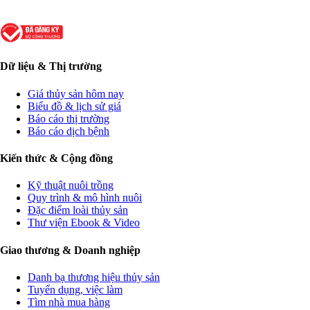
Dữ liệu & Thị trường
Giá thủy sản hôm nay
Biểu đồ & lịch sử giá
Báo cáo thị trường
Báo cáo dịch bệnh
Kiến thức & Cộng đồng
Kỹ thuật nuôi trồng
Quy trình & mô hình nuôi
Đặc điểm loài thủy sản
Thư viện Ebook & Video
Giao thương & Doanh nghiệp
Danh bạ thương hiệu thủy sản
Tuyển dụng, việc làm
Tìm nhà mua hàng