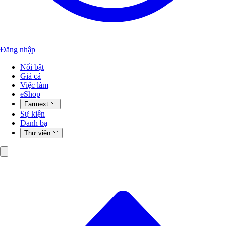
Đăng nhập
Nổi bật
Giá cả
Việc làm
eShop
Farmext
Sự kiện
Danh bạ
Thư viện