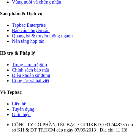
Vùng nuôi và chứng nhận
Sản phẩm & Dịch vụ
Tepbac Enterprise
Báo cáo chuyên sâu
Quảng bá & truyền thông ngành
Nền tảng hợp tác
Hỗ trợ & Pháp lý
Trung tâm trợ giúp
Chính sách bảo mật
Điều khoản sử dụng
Cộng tác và bài viết
Về Tepbac
Liên hệ
Tuyển dụng
Giới thiệu
CÔNG TY CỔ PHẦN TÉP BẠC · GPDKKD: 0312448735 do
sở KH & ĐT TP.HCM cấp ngày 07/09/2013 · Địa chỉ: 11 Hồ