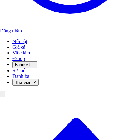
Đăng nhập
Nổi bật
Giá cả
Việc làm
eShop
Farmext
Sự kiện
Danh bạ
Thư viện