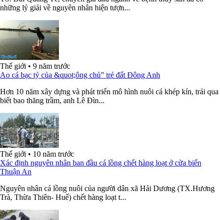
những lý giải về nguyên nhân hiện tượn...
Thế giới
•
9 năm trước
Ao cá bạc tỷ của &quot;ông chủ” trẻ đất Đông Anh
Hơn 10 năm xây dựng và phát triển mô hình nuôi cá khép kín, trải qua
biết bao thăng trầm, anh Lê Đìn...
Thế giới
•
10 năm trước
Xác định nguyên nhân ban đầu cá lồng chết hàng loạt ở cửa biển
Thuận An
Nguyên nhân cá lồng nuôi của người dân xã Hải Dương (TX.Hương
Trà, Thừa Thiên- Huế) chết hàng loạt t...