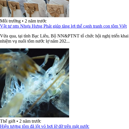
Môi trường
•
2 năm trước
Vật tư ntts Nhựa Hưng Phát giúp tăng lợi thế cạnh tranh con tôm Việt
Vừa qua, tại tỉnh Bạc Liêu, Bộ NN&PTNT tổ chức hội nghị triển khai
nhiệm vụ nuôi tôm nước lợ năm 202...
Thế giới
•
2 năm trước
Hiện tượng tôm đã lột vỏ bơi lờ đờ trên mặt nước