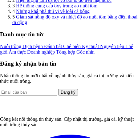
2
Hiện tượng tôm đã lột vỏ bơi lờ đờ trên mặt nước
3
Hệ thống cung cấp ôxy trong ao nuôi tôm
4
Những khá phá thú vị về loài cá bống
5
Giám sát nồng độ oxy và nhiệt độ ao nuôi tôm bằng điện thoại
di động
Danh mục tin tức
Nuôi trồng
Dịch bệnh
Đánh bắt
Chế biến
Kỹ thuật
Nguyên liệu
Thế
giới
Ẩm thực
Doanh nghiệp
Tổng hợp
Góc nhìn
Đăng ký nhận bản tin
Nhận thông tin mới nhất về ngành thủy sản, giá cả thị trường và kiến
thức nuôi trồng.
Đăng ký
Cổng kết nối thông tin thủy sản. Cập nhật thị trường, giá cả, kỹ thuật
nuôi trồng thủy sản.