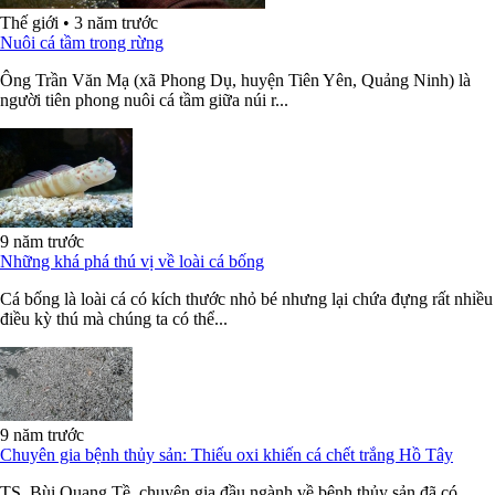
Thế giới
•
3 năm trước
Nuôi cá tầm trong rừng
Ông Trần Văn Mạ (xã Phong Dụ, huyện Tiên Yên, Quảng Ninh) là
người tiên phong nuôi cá tầm giữa núi r...
9 năm trước
Những khá phá thú vị về loài cá bống
Cá bống là loài cá có kích thước nhỏ bé nhưng lại chứa đựng rất nhiều
điều kỳ thú mà chúng ta có thể...
9 năm trước
Chuyên gia bệnh thủy sản: Thiếu oxi khiến cá chết trắng Hồ Tây
TS. Bùi Quang Tề, chuyên gia đầu ngành về bệnh thủy sản đã có