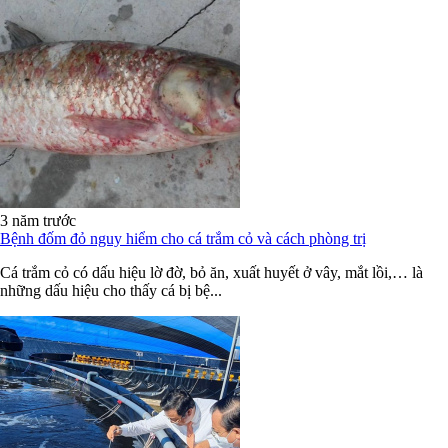
3 năm trước
Bệnh đốm đỏ nguy hiểm cho cá trắm cỏ và cách phòng trị
Cá trắm cỏ có dấu hiệu lờ đờ, bỏ ăn, xuất huyết ở vây, mắt lồi,… là
những dấu hiệu cho thấy cá bị bệ...