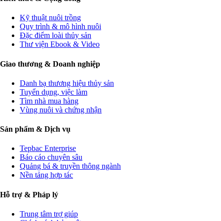
Kỹ thuật nuôi trồng
Quy trình & mô hình nuôi
Đặc điểm loài thủy sản
Thư viện Ebook & Video
Giao thương & Doanh nghiệp
Danh bạ thương hiệu thủy sản
Tuyển dụng, việc làm
Tìm nhà mua hàng
Vùng nuôi và chứng nhận
Sản phẩm & Dịch vụ
Tepbac Enterprise
Báo cáo chuyên sâu
Quảng bá & truyền thông ngành
Nền tảng hợp tác
Hỗ trợ & Pháp lý
Trung tâm trợ giúp