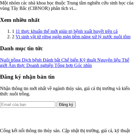
Một nhóm các nhà khoa học thuộc Trung tâm nghiên cứu sinh học của
vùng Tây Bắc (CIBNOR) phân tích vi...
Xem nhiều nhất
1
11 thực khuẩn thể mới giúp trị bệnh xuất huyết trên cá
2
Vi sinh vật từ rừng ngập mặn tiềm năng xử lý nước nuôi tôm
Danh mục tin tức
Nuôi trồng
Dịch bệnh
Đánh bắt
Chế biến
Kỹ thuật
Nguyên liệu
Thế
giới
Ẩm thực
Doanh nghiệp
Tổng hợp
Góc nhìn
Đăng ký nhận bản tin
Nhận thông tin mới nhất về ngành thủy sản, giá cả thị trường và kiến
thức nuôi trồng.
Đăng ký
Cổng kết nối thông tin thủy sản. Cập nhật thị trường, giá cả, kỹ thuật