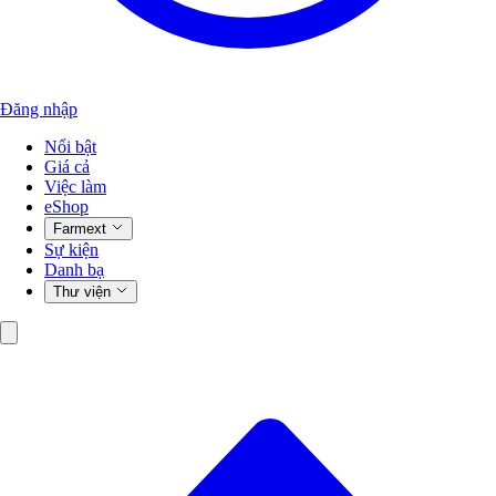
Đăng nhập
Nổi bật
Giá cả
Việc làm
eShop
Farmext
Sự kiện
Danh bạ
Thư viện