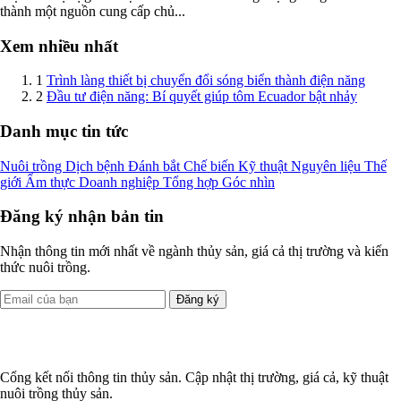
thành một nguồn cung cấp chủ...
Xem nhiều nhất
1
Trình làng thiết bị chuyển đổi sóng biển thành điện năng
2
Đầu tư điện năng: Bí quyết giúp tôm Ecuador bật nhảy
Danh mục tin tức
Nuôi trồng
Dịch bệnh
Đánh bắt
Chế biến
Kỹ thuật
Nguyên liệu
Thế
giới
Ẩm thực
Doanh nghiệp
Tổng hợp
Góc nhìn
Đăng ký nhận bản tin
Nhận thông tin mới nhất về ngành thủy sản, giá cả thị trường và kiến
thức nuôi trồng.
Đăng ký
Cổng kết nối thông tin thủy sản. Cập nhật thị trường, giá cả, kỹ thuật
nuôi trồng thủy sản.