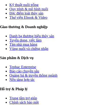
Kỹ thuật nuôi trồng
Quy trình & mô hình nuôi
Đặc điểm loài thủy sản
Thư viện Ebook & Video
Giao thương & Doanh nghiệp
Danh bạ thương hiệu thủy sản
Tuyển dụng, việc làm
Tìm nhà mua hàng
Vùng nuôi và chứng nhận
Sản phẩm & Dịch vụ
Tepbac Enterprise
Báo cáo chuyên sâu
Quảng bá & truyền thông ngành
Nền tảng hợp tác
Hỗ trợ & Pháp lý
Trung tâm trợ giúp
Chính sách bảo mật