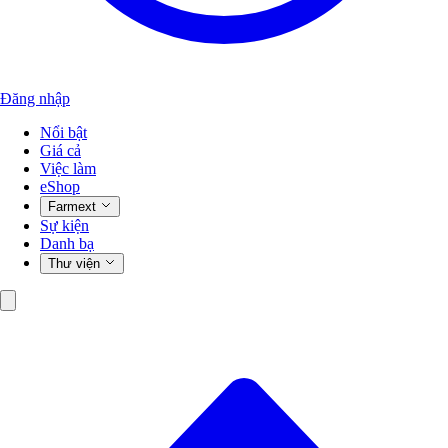
Đăng nhập
Nổi bật
Giá cả
Việc làm
eShop
Farmext
Sự kiện
Danh bạ
Thư viện