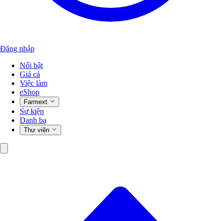
Đăng nhập
Nổi bật
Giá cả
Việc làm
eShop
Farmext
Sự kiện
Danh bạ
Thư viện