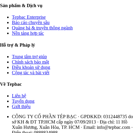
Sản phẩm & Dịch vụ
Tepbac Enterprise
Báo cáo chuyên sâu
Quảng bá & truyền thông ngành
Nền tảng hợp tác
Hỗ trợ & Pháp lý
Trung tâm trợ giúp
Chính sách bảo mật
Điều khoản sử dụng
Cộng tác và bài viết
Về Tepbac
Liên hệ
Tuyển dụng
Giới thiệu
CÔNG TY CỔ PHẦN TÉP BẠC · GPDKKD: 0312448735 do
sở KH & ĐT TP.HCM cấp ngày 07/09/2013 · Địa chỉ: 11 Hồ
Xuân Hương, Xuân Hòa, TP. HCM · Email:
info@tepbac.com
·
Điện thoại: 0888834988