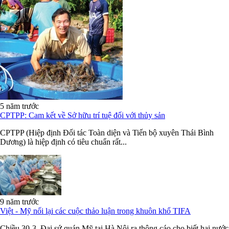
5 năm trước
CPTPP: Cam kết về Sở hữu trí tuệ đối với thủy sản
CPTPP (Hiệp định Đối tác Toàn diện và Tiến bộ xuyên Thái Bình
Dương) là hiệp định có tiêu chuẩn rất...
9 năm trước
Việt - Mỹ nối lại các cuộc thảo luận trong khuôn khổ TIFA
Chiều 30-3, Đại sứ quán Mỹ tại Hà Nội ra thông cáo cho biết hai nước