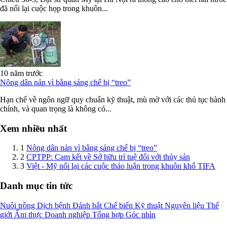
đã nối lại cuộc họp trong khuôn...
10 năm trước
Nông dân nản vì bằng sáng chế bị “treo”
Hạn chế về ngôn ngữ quy chuẩn kỹ thuật, mù mờ với các thủ tục hành
chính, và quan trọng là không có...
Xem nhiều nhất
1
Nông dân nản vì bằng sáng chế bị “treo”
2
CPTPP: Cam kết về Sở hữu trí tuệ đối với thủy sản
3
Việt - Mỹ nối lại các cuộc thảo luận trong khuôn khổ TIFA
Danh mục tin tức
Nuôi trồng
Dịch bệnh
Đánh bắt
Chế biến
Kỹ thuật
Nguyên liệu
Thế
giới
Ẩm thực
Doanh nghiệp
Tổng hợp
Góc nhìn